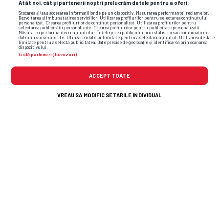
Atât noi, cât și partenerii noștri prelucrăm datele pentru a oferi:
cristina neagu
handbal feminin romania
Stocarea și/sau accesarea informațiilor de pe un dispozitiv. Măsurarea performanței reclamelor.
Dezvoltarea și îmbunătățirea serviciilor. Utilizarea profilurilor pentru selectarea conținutului
personalizat. Crearea profilurilor de conținut personalizat. Utilizarea profilurilor pentru
selectarea publicității personalizate. Crearea profilurilor pentru publicitate personalizată.
Măsurarea performanței conținutului. Înțelegerea publicului prin statistici sau combinații de
date din surse diferite. Utilizarea datelor limitate pentru a selecta conținutul. Utilizarea de date
limitate pentru a selecta publicitatea. Date precise de geolocație și identificarea prin scanarea
dispozitivului.
Listă parteneri (furnizori)
ACCEPT TOATE
VREAU SA MODIFIC SETARILE INDIVIDUAL
TOP ȘTIRI
ȘTIRI SPORT