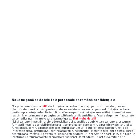
publici. Ce hal de comparatii puteti face....
Comentează
Conectează-te
la contul tău pentru a adăuga comentarii.
Nouă ne pasă ca datele tale personale să rămână confidențiale
Noi și partenerii noștri
589
stocăm și/sau accesăm informații pe dispozitivul dvs., precum
identificatorii cookie unici pentru prelucrarea datelor cu caracter personal. Puteți accepta sau
gestiona preferințele dvs. făcând clic mai jos, respectiv vă puteți opune utilizării unui interes
legitim în orice moment pe pagina cu politica de confidențialitate. Aceste alegeri vor fi raportate
partenerilor noștri și nu vă vor afecta navigarea.
Mai multe detalii
Noi si partenerii nostri (retelele de socializare si agentiile de publicitate partenere, precum si
furnizorii nostri de servicii de date analitice) prelucram date pentru a permite website-ului sa
1500 de caractere rămase
functioneze, pentru a personaliza continutul si anunturile publicitare afisate in functie de
interesele si/sau profilul dvs., pentru a va oferi functionalitati aferente retelelor de socializare si
pentru a analiza traficul pe website. Beneficiati de drepturile prevazute de art. 15-22 din GDPR in
legatura cu prelucrarea datelor cu caracter personal. Aceste drepturi pot fi exercitate prin