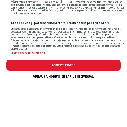
modalitatea indicata
aici
. Prin click pe “ACCEPT TOATE”, acceptati folosirea tuturor Tehnologiilor
Sunt de acord cu
Termenii și Condițiile gsp.ro
și cu
de tip Cookie, care implica inclusiv acceptul dvs. cu privire la stocarea/accesarea informatiilor de
catre Vendor-ii cu care colaboram. Prin click pe “VREAU SA MODIFIC SETARILE INDIVIDUAL” puteti
regulile comunității
.
schimba preferintele in mod individual, mai putin cele legate de cookie strict necesare pentru
functionarea website-ului.
Atât noi, cât și partenerii noștri prelucrăm datele pentru a oferi:
ADAUGĂ COMENTARIU
Stocarea și/sau accesarea informațiilor de pe un dispozitiv. Măsurarea performanței reclamelor.
Dezvoltarea și îmbunătățirea serviciilor. Utilizarea profilurilor pentru selectarea conținutului
personalizat. Crearea profilurilor de conținut personalizat. Utilizarea profilurilor pentru
selectarea publicității personalizate. Crearea profilurilor pentru publicitate personalizată.
Măsurarea performanței conținutului. Înțelegerea publicului prin statistici sau combinații de
date din surse diferite. Utilizarea datelor limitate pentru a selecta conținutul. Utilizarea de date
limitate pentru a selecta publicitatea. Date precise de geolocație și identificarea prin scanarea
dispozitivului.
Listă parteneri (furnizori)
ACCEPT TOATE
VREAU SA MODIFIC SETARILE INDIVIDUAL
Alte știri din fotbal