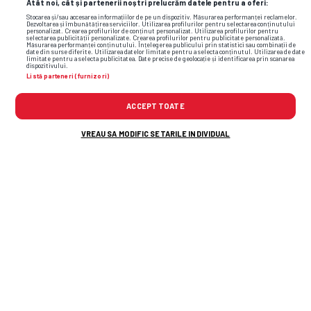
Atât noi, cât și partenerii noștri prelucrăm datele pentru a oferi:
Stocarea și/sau accesarea informațiilor de pe un dispozitiv. Măsurarea performanței reclamelor.
Dezvoltarea și îmbunătățirea serviciilor. Utilizarea profilurilor pentru selectarea conținutului
personalizat. Crearea profilurilor de conținut personalizat. Utilizarea profilurilor pentru
selectarea publicității personalizate. Crearea profilurilor pentru publicitate personalizată.
Măsurarea performanței conținutului. Înțelegerea publicului prin statistici sau combinații de
date din surse diferite. Utilizarea datelor limitate pentru a selecta conținutul. Utilizarea de date
limitate pentru a selecta publicitatea. Date precise de geolocație și identificarea prin scanarea
dispozitivului.
Listă parteneri (furnizori)
ACCEPT TOATE
VREAU SA MODIFIC SETARILE INDIVIDUAL
Alte știri din fotbal