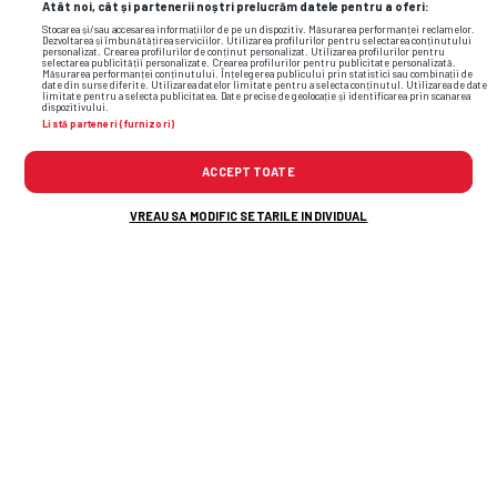
Atât noi, cât și partenerii noștri prelucrăm datele pentru a oferi:
Stocarea și/sau accesarea informațiilor de pe un dispozitiv. Măsurarea performanței reclamelor.
Dezvoltarea și îmbunătățirea serviciilor. Utilizarea profilurilor pentru selectarea conținutului
personalizat. Crearea profilurilor de conținut personalizat. Utilizarea profilurilor pentru
selectarea publicității personalizate. Crearea profilurilor pentru publicitate personalizată.
Măsurarea performanței conținutului. Înțelegerea publicului prin statistici sau combinații de
date din surse diferite. Utilizarea datelor limitate pentru a selecta conținutul. Utilizarea de date
limitate pentru a selecta publicitatea. Date precise de geolocație și identificarea prin scanarea
dispozitivului.
Listă parteneri (furnizori)
ACCEPT TOATE
VREAU SA MODIFIC SETARILE INDIVIDUAL
TOP ȘTIRI
ȘTIRI SPORT