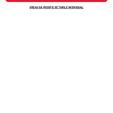
VREAU SA MODIFIC SETARILE INDIVIDUAL
CAMPIONATUL MONDIAL DE FOTBAL 2026
Wayne Rooney a răbufnit după decizia
FIFA în cazul Balogun: „O rușine
absolută! Lui Infantino ar trebui
să-i
fie
rușine”
12