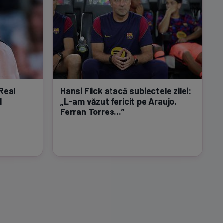
Real
Hansi Flick atacă subiectele zilei:
l
„L-am
văzut fericit pe Araujo.
Ferran Torres...”