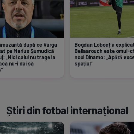
amuzantă după ce Varga
Bogdan Lobonț a explica
at pe Marius Șumudică
Bellaarouch este
omul-c
uj: „Nici calul nu trage la
noul Dinamo: „Apără exc
dacă
nu-i
dai să
spațiul”
”
Știri din fotbal internațional
0