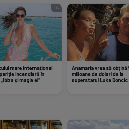
7
tului mare internațional
Anamaria vrea să obțină 
ariție incendiară în
milioane de dolari de la
„Ibiza și magia ei”
superstarul Luka Doncic