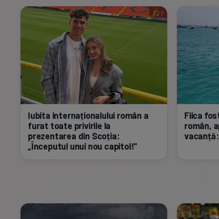
7
Iubita internaționalului român a
Fiica fos
furat toate privirile la
român, ap
prezentarea din Scoția:
vacanță: 
„Începutul unui nou capitol!”