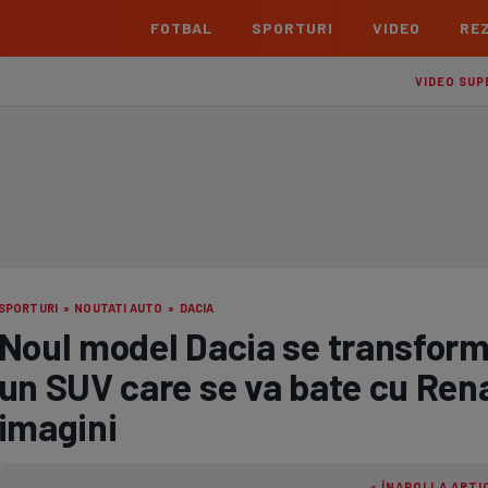
FOTBAL
SPORTURI
VIDEO
REZ
România
Interna
VIDEO SUP
Superliga
Cham
Echipe
Meciuri
Clasament
Echipe
Liga 2
Euro
Echipe
Meciuri
Clasament
Echipe
Cupa României Betano
Con
Echipe
Meciuri
Echi
SPORTURI
»
NOUTATI AUTO
»
DACIA
La L
Noul model Dacia se transform
TOATE ȘTIRILE
Echipe
un SUV care se va bate cu Rena
Prem
Echipe
imagini
Bund
Echipe
« ÎNAPOI LA ARTI