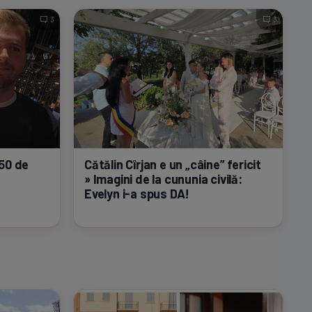
3
3
50 de
Cătălin Cîrjan e un „câine” fericit
» Imagini de la cununia civilă:
Evelyn
i-a
spus DA!