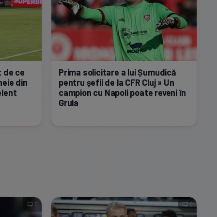
t de ce
Prima solicitare a lui Șumudică
heie
din
pentru șefii de la CFR Cluj » Un
elent
campion cu Napoli poate reveni în
Gruia
0
0