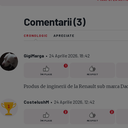
Seri
Echipe
Comentarii (3)
CRONOLOGIC
APRECIATE
Program TV
GigiMarga
• 24 Aprilie 2026, 18:42
1
ÎMI PLACE
RESPECT
Produs de inginerii de la Renault sub marca Dacia 
CostelushM
• 24 Aprilie 2026, 12:42
2
2
ÎMI PLACE
RESPECT