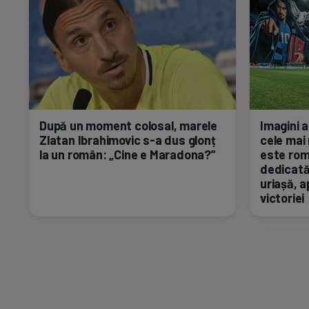
După un moment colosal, marele
Imagini a
Zlatan Ibrahimovic
s-a
dus glonț
cele mai 
la un român: „Cine e Maradona?”
este rom
dedicată
uriașă, a
victoriei