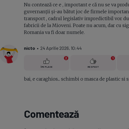
Nu contează ce e , important e că nu se va prod
guvernanții și-au bătut joc de firmele importante
transport , cadrul legislativ impredictibil vor d
fabricii de la Mioveni. Poate nu acum, dar cu sig
Romania va fi doar numele.
nicto
• 24 Aprilie 2026, 10:44
2
1
ÎMI PLACE
RESPECT
bai, e caraghios... schimbi o masca de plastic si 
Comentează