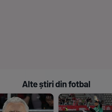
Alte știri din fotbal
0