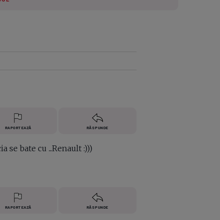
e A
Meciuri
Clasament
RAPORTEAZĂ
RĂSPUNDE
se bate cu ...Renault :)))
RAPORTEAZĂ
RĂSPUNDE