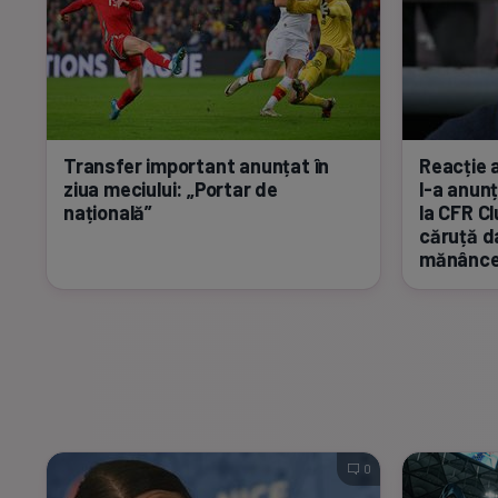
Transfer important anunțat în
Reacție 
ziua meciului: „Portar de
l-a
anunț
națională”
la CFR Cl
căruță 
mănânce
0