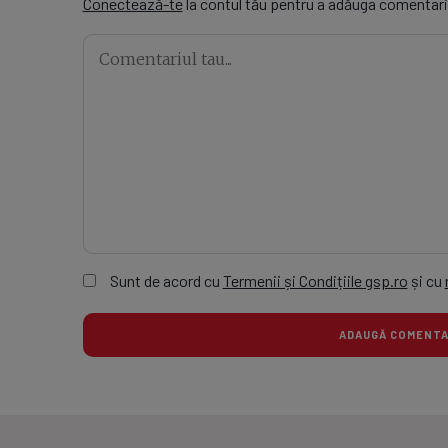
Conectează-te
la contul tău pentru a adăuga comentari
Sunt de acord cu
Termenii și Condițiile gsp.ro
și cu
ADAUGĂ COMEN