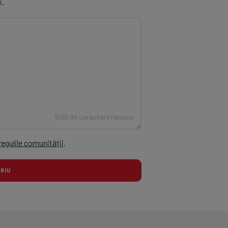
i.
1500 de caractere rămase
regulile comunității
.
TARIU