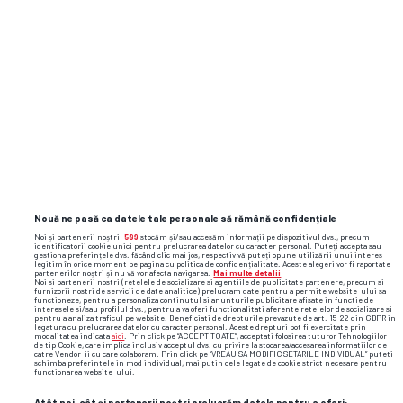
lucruri inimaginabile” + Pronostic uimitor
la dubla Craiovei: „Crede-mă, acolo a fost
ca la bunică-mea, la Coșoveni”
ronnie o'sullivan
campionatul mondial de snooker
crucible
Nouă ne pasă ca datele tale personale să rămână confidențiale
Noi și partenerii noștri
589
stocăm și/sau accesăm informații pe dispozitivul dvs., precum
identificatorii cookie unici pentru prelucrarea datelor cu caracter personal. Puteți accepta sau
gestiona preferințele dvs. făcând clic mai jos, respectiv vă puteți opune utilizării unui interes
legitim în orice moment pe pagina cu politica de confidențialitate. Aceste alegeri vor fi raportate
partenerilor noștri și nu vă vor afecta navigarea.
Mai multe detalii
Noi si partenerii nostri (retelele de socializare si agentiile de publicitate partenere, precum si
furnizorii nostri de servicii de date analitice) prelucram date pentru a permite website-ului sa
functioneze, pentru a personaliza continutul si anunturile publicitare afisate in functie de
interesele si/sau profilul dvs., pentru a va oferi functionalitati aferente retelelor de socializare si
pentru a analiza traficul pe website. Beneficiati de drepturile prevazute de art. 15-22 din GDPR in
legatura cu prelucrarea datelor cu caracter personal. Aceste drepturi pot fi exercitate prin
modalitatea indicata
aici
. Prin click pe “ACCEPT TOATE”, acceptati folosirea tuturor Tehnologiilor
de tip Cookie, care implica inclusiv acceptul dvs. cu privire la stocarea/accesarea informatiilor de
catre Vendor-ii cu care colaboram. Prin click pe “VREAU SA MODIFIC SETARILE INDIVIDUAL” puteti
schimba preferintele in mod individual, mai putin cele legate de cookie strict necesare pentru
functionarea website-ului.
Atât noi, cât și partenerii noștri prelucrăm datele pentru a oferi: