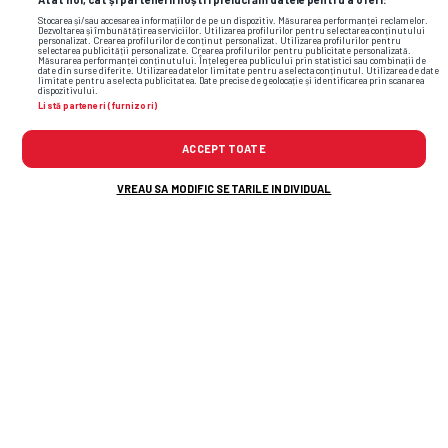
Stocarea și/sau accesarea informațiilor de pe un dispozitiv. Măsurarea performanței reclamelor.
Dezvoltarea și îmbunătățirea serviciilor. Utilizarea profilurilor pentru selectarea conținutului
personalizat. Crearea profilurilor de conținut personalizat. Utilizarea profilurilor pentru
selectarea publicității personalizate. Crearea profilurilor pentru publicitate personalizată.
Măsurarea performanței conținutului. Înțelegerea publicului prin statistici sau combinații de
date din surse diferite. Utilizarea datelor limitate pentru a selecta conținutul. Utilizarea de date
limitate pentru a selecta publicitatea. Date precise de geolocație și identificarea prin scanarea
dispozitivului.
Listă parteneri (furnizori)
ACCEPT TOATE
VREAU SA MODIFIC SETARILE INDIVIDUAL
TOP ȘTIRI
ȘTIRI SPORT