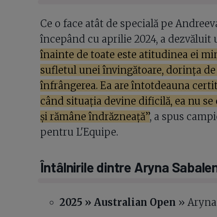
Ce o face atât de specială pe Andree
începând cu aprilie 2024, a dezvăluit
înainte de toate este atitudinea ei mi
sufletul unei învingătoare, dorința de 
înfrângerea. Ea are întotdeauna certit
când situația devine dificilă, ea nu s
și rămâne îndrăzneață”
, a spus camp
pentru L'Equipe.
Întâlnirile dintre Aryna Sabale
2025 » Australian Open
» Aryna 