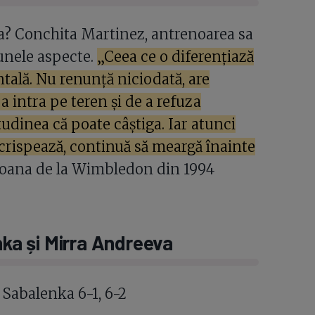
va? Conchita Martinez, antrenoarea sa
 unele aspecte.
„Ceea ce o diferențiază
ntală. Nu renunță niciodată, are
a intra pe teren și de a refuza
udinea că poate câștiga. Iar atunci
e crispează, continuă să meargă înainte
ioana de la Wimbledon din 1994
nka și Mirra Andreeva
Sabalenka 6-1, 6-2