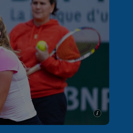
e A
Meciuri
Clasament