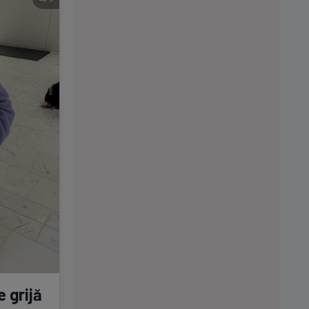
e grijă