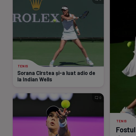
TENIS
Sorana Cîrstea
și-a
luat adio de
la Indian Wells
0
TENIS
Fostul