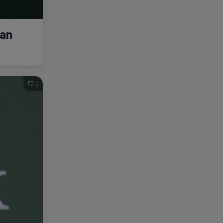
ian
0