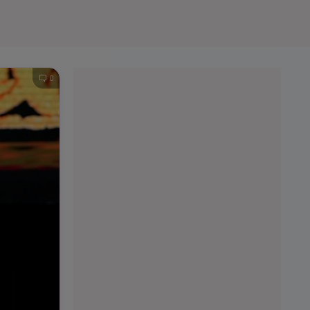
e A
Meciuri
Clasament
0