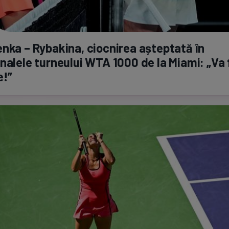
nka – Rybakina, ciocnirea așteptată în
nalele turneului WTA 1000 de la Miami: „Va f
e!”