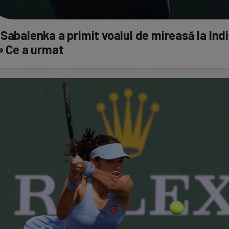
Sabalenka a primit voalul de mireasă la Ind
» Ce a urmat