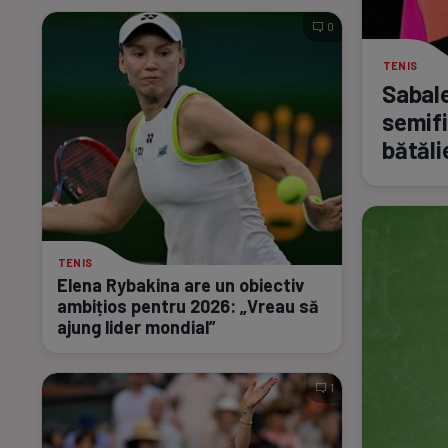
0
TENIS
Sabale
semifi
bătăli
TENIS
Elena Rybakina are un obiectiv
ambițios pentru 2026: „Vreau să
ajung lider mondial”
1