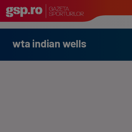
wta indian wells