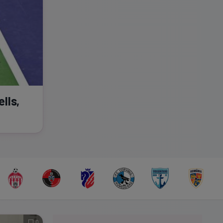
lls,
0