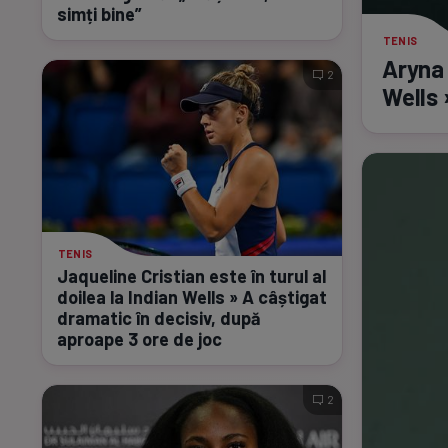
simți bine”
TENIS
Aryna 
2
Wells 
TENIS
Jaqueline Cristian este în turul al
doilea la Indian Wells » A câștigat
dramatic în decisiv, după
aproape 3 ore de joc
2