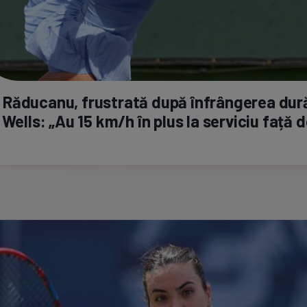
Răducanu, frustrată după înfrângerea dură
 Wells: „Au 15 km/h în plus la serviciu față 