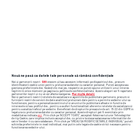
țiglele-solz
...
Angeles
LIBERTATEA
GSP.RO
Nouă ne pasă ca datele tale personale să rămână confidențiale
Noi și partenerii noștri
589
stocăm și/sau accesăm informații pe dispozitivul dvs., precum
identificatorii cookie unici pentru prelucrarea datelor cu caracter personal. Puteți accepta sau
gestiona preferințele dvs. făcând clic mai jos, respectiv vă puteți opune utilizării unui interes
legitim în orice moment pe pagina cu politica de confidențialitate. Aceste alegeri vor fi raportate
partenerilor noștri și nu vă vor afecta navigarea.
Mai multe detalii
Noi si partenerii nostri (retelele de socializare si agentiile de publicitate partenere, precum si
furnizorii nostri de servicii de date analitice) prelucram date pentru a permite website-ului sa
functioneze, pentru a personaliza continutul si anunturile publicitare afisate in functie de
interesele si/sau profilul dvs., pentru a va oferi functionalitati aferente retelelor de socializare si
pentru a analiza traficul pe website. Beneficiati de drepturile prevazute de art. 15-22 din GDPR in
legatura cu prelucrarea datelor cu caracter personal. Aceste drepturi pot fi exercitate prin
modalitatea indicata
aici
. Prin click pe “ACCEPT TOATE”, acceptati folosirea tuturor Tehnologiilor
de tip Cookie, care implica inclusiv acceptul dvs. cu privire la stocarea/accesarea informatiilor de
catre Vendor-ii cu care colaboram. Prin click pe “VREAU SA MODIFIC SETARILE INDIVIDUAL” puteti
schimba preferintele in mod individual, mai putin cele legate de cookie strict necesare pentru
functionarea website-ului.