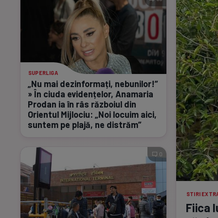
SUPERLIGA
„Nu mai dezinformați, nebunilor!”
» În ciuda evidențelor, Anamaria
Prodan ia în râs războiul din
Orientul Mijlociu: „Noi locuim aici,
suntem pe plajă, ne distrăm”
0
STIRI EXT
Fiica 