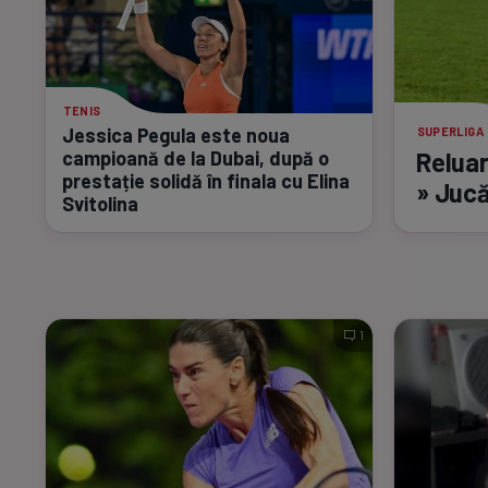
TENIS
Jessica Pegula este noua
SUPERLIGA
campioană de la Dubai, după o
Reluar
prestație solidă în finala cu Elina
» Jucă
Svitolina
1