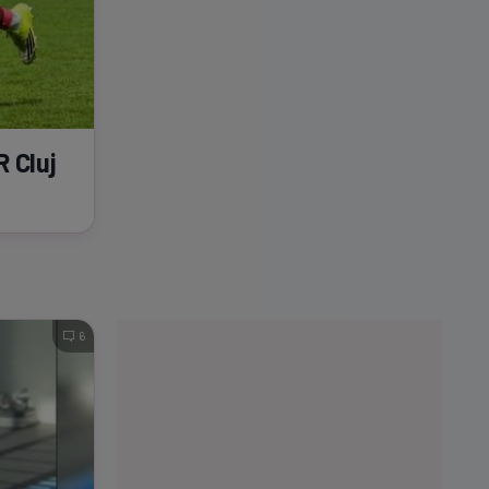
R Cluj
6