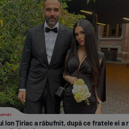
RASPORT
lui Ion Țiriac a răbufnit, după ce fratele ei a 