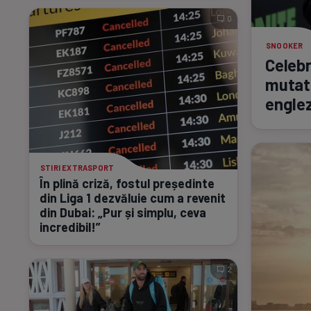
0
SNOOKER
Celebr
mutat 
engle
STIRI EXTRASPORT
În plină criză, fostul președinte
din Liga 1 dezvăluie cum a revenit
din Dubai: „Pur și simplu, ceva
incredibil!”
2