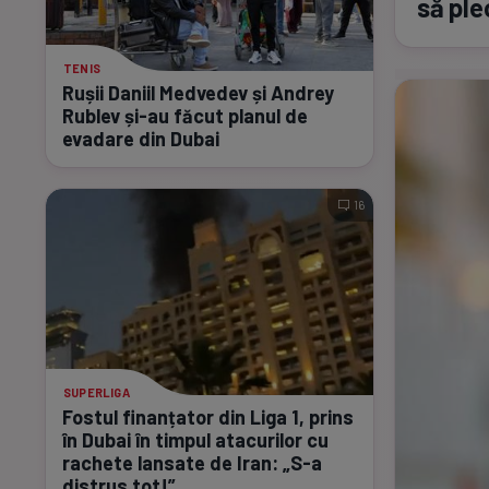
să ple
TENIS
Rușii Daniil Medvedev și Andrey
Rublev
și-au
făcut planul de
evadare din Dubai
16
SUPERLIGA
Fostul finanțator din Liga 1, prins
în Dubai în timpul atacurilor cu
rachete lansate de Iran:
„S-a
distrus tot!”