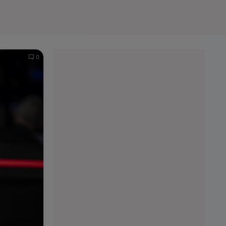
e A
Meciuri
Clasament
0