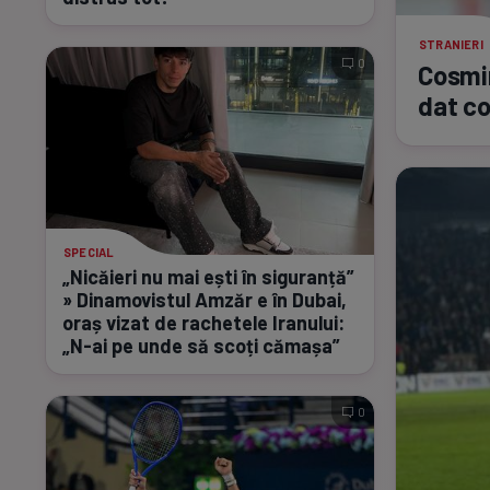
STRANIERI
0
Cosmin
dat co
SPECIAL
„Nicăieri nu mai ești în siguranță”
» Dinamovistul Amzăr e în Dubai,
oraș vizat de rachetele Iranului:
„N-ai
pe unde să scoți cămașa”
0