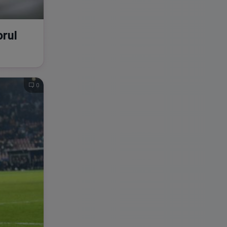
orul
0