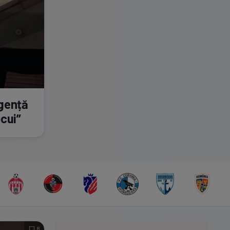
rgență
ocui”
8