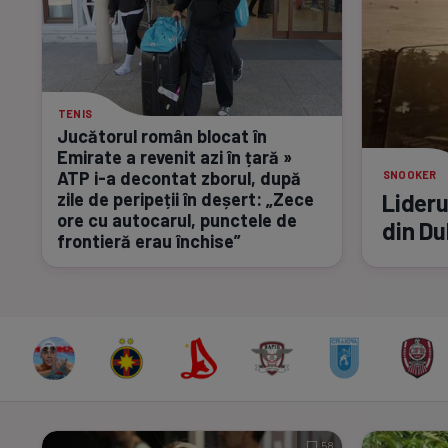
TENIS
Jucătorul român blocat în
Emirate a revenit azi în țară »
ATP
i-a
decontat zborul, după
SNOOKER
zile de peripeții în deșert: „Zece
Lideru
ore cu autocarul, punctele de
din Du
frontieră erau închise”
58