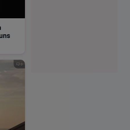
a
puns
0