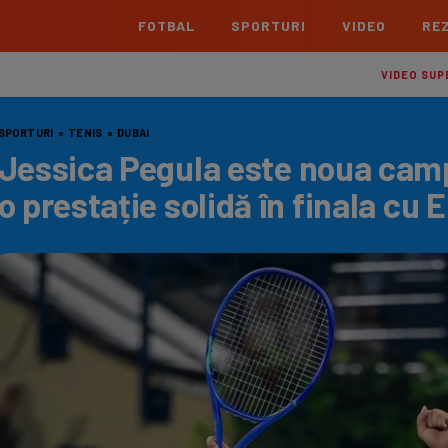
FOTBAL
SPORTURI
VIDEO
REZ
România
Interna
VIDEO SUP
Superliga
Cham
SPORTURI
»
TENIS
»
DUBAI
Echipe
Meciuri
Clasament
Echipe
Jessica Pegula este noua camp
Liga 2
Euro
o prestație solidă în finala cu E
Echipe
Meciuri
Clasament
Echipe
Cupa României Betano
Con
Echipe
Meciuri
Echi
La L
TOATE ȘTIRILE
Echipe
Prem
Echipe
Bund
Echipe