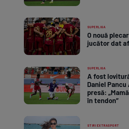
SUPERLIGA
O nouă plecare
jucător dat a
SUPERLIGA
A fost lovitu
Daniel Pancu 
presă: „Mamă,
în tendon”
STIRI EXTRASPORT