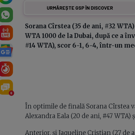
URMĂREȘTE GSP ÎN DISCOVER
Sorana Cîrstea (35 de ani, #32 WTA) s
WTA 1000 de la Dubai, după ce a înv
#14 WTA), scor 6-1, 6-4, într-un mec
6
În optimile de finală Sorana Cîrstea v
Alexandra Eala (20 de ani, #47 WTA) ș
Anterior, și Jaqueline Cristian (27 de 