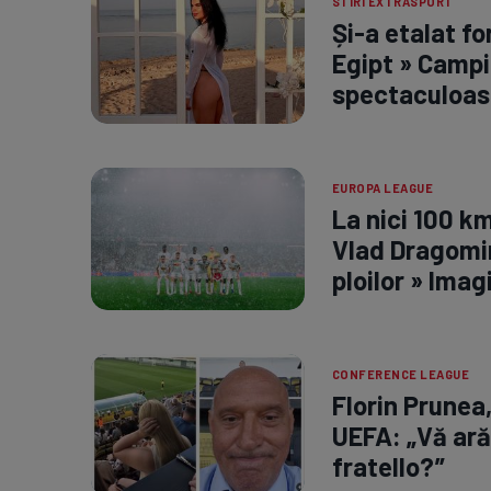
STIRI EXTRASPORT
Și-a etalat fo
Egipt » Campi
spectaculoas
EUROPA LEAGUE
La nici 100 k
Vlad Dragomir
ploilor » Imag
CONFERENCE LEAGUE
Florin Prunea
UEFA: „Vă ară
fratello?”