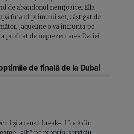
tând de abandonul nemțoaicei Ella
pă finalul primului set, câștigat de
mător, Jaqueline o va înfrunta pe
 a profitat de neprezentarea Dariei
optimile de finală de la Dubai
ul și a reușit break-ul încă din
game „alb” pe propriul serviciu