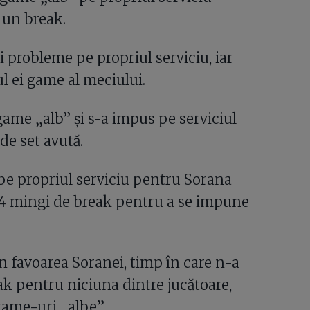
 un break.
 probleme pe propriul serviciu, iar
l ei game al meciului.
game „alb” și s-a impus pe serviciul
de set avută.
e propriul serviciu pentru Sorana
ze 4 mingi de break pentru a se impune
n favoarea Soranei, timp în care n-a
ak pentru niciuna dintre jucătoare,
game-uri „albe”.