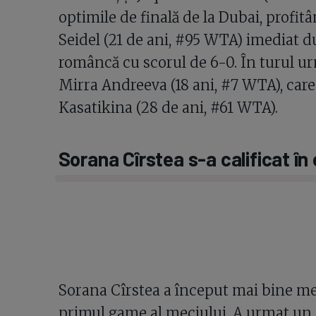
optimile de finală de la Dubai, profi
Seidel (21 de ani, #95 WTA) imediat du
româncă cu scorul de 6-0. În turul ur
Mirra Andreeva (18 ani, #7 WTA), care
Kasatikina (28 de ani, #61 WTA).
Sorana Cîrstea s-a calificat în 
Sorana Cîrstea a început mai bine meci
primul game al meciului. A urmat un 