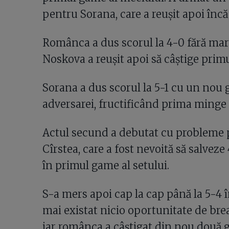
pentru Sorana, care a reușit apoi încă
Românca a dus scorul la 4-0 fără mari
Noskova a reușit apoi să câștige primu
Sorana a dus scorul la 5-1 cu un nou 
adversarei, fructificând prima minge 
Actul secund a debutat cu probleme p
Cîrstea, care a fost nevoită să salve
în primul game al setului.
S-a mers apoi cap la cap până la 5-4 î
mai existat nicio oportunitate de bre
iar românca a câștigat din nou două 