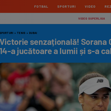
FOTBAL
SPORTURI
VIDEO
REZ
România
Interna
VIDEO SUPERLIGA
Superliga
Cham
SPORTURI
»
TENIS
»
DUBAI
Echipe
Meciuri
Clasament
Echipe
Victorie senzațională! Sorana C
Liga 2
Euro
14-a jucătoare a lumii și s-a cal
Echipe
Meciuri
Clasament
Echipe
Cupa României Betano
Con
Echipe
Meciuri
Echi
La L
TOATE ȘTIRILE
Echipe
Prem
Echipe
Bund
Echipe