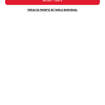
ACCEPT TOATE
VREAU SA MODIFIC SETARILE INDIVIDUAL
Românul acționar la Tromso a numit
marea diferență între fotbalul
norvegian și cel românesc: „Exact cum
a spus Camora!”
Gigi Becali îl pune la punct pe Florin
Tănase: „Înseamnă că nu mă
cunoașteți bine”
Alte știri din fotbal