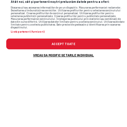
Atât noi, cât și partenerii noștri prelucrăm datele pentru a oferi:
Stocarea și/sau accesarea informațiilor de pe un dispozitiv. Măsurarea performanței reclamelor.
Dezvoltarea și îmbunătățirea serviciilor. Utilizarea profilurilor pentru selectarea conținutului
personalizat. Crearea profilurilor de conținut personalizat. Utilizarea profilurilor pentru
selectarea publicității personalizate. Crearea profilurilor pentru publicitate personalizată.
Măsurarea performanței conținutului. Înțelegerea publicului prin statistici sau combinații de
date din surse diferite. Utilizarea datelor limitate pentru a selecta conținutul. Utilizarea de date
limitate pentru a selecta publicitatea. Date precise de geolocație și identificarea prin scanarea
dispozitivului.
fed cup
romania franta
romania franta fed cup
simona
Listă parteneri (furnizori)
halep
ACCEPT TOATE
VREAU SA MODIFIC SETARILE INDIVIDUAL