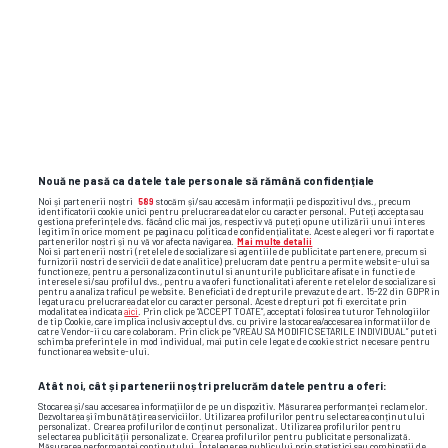
Superligă: „Acolo sunt toate
condițiile!”
Detaliul surprinzător din contractul lui
Yan Diomande la Real Madrid
Nouă ne pasă ca datele tale personale să rămână confidențiale
Noi și partenerii noștri
589
stocăm și/sau accesăm informații pe dispozitivul dvs., precum
identificatorii cookie unici pentru prelucrarea datelor cu caracter personal. Puteți accepta sau
Alte știri din fotbal
gestiona preferințele dvs. făcând clic mai jos, respectiv vă puteți opune utilizării unui interes
legitim în orice moment pe pagina cu politica de confidențialitate. Aceste alegeri vor fi raportate
partenerilor noștri și nu vă vor afecta navigarea.
Mai multe detalii
Noi si partenerii nostri (retelele de socializare si agentiile de publicitate partenere, precum si
furnizorii nostri de servicii de date analitice) prelucram date pentru a permite website-ului sa
functioneze, pentru a personaliza continutul si anunturile publicitare afisate in functie de
interesele si/sau profilul dvs., pentru a va oferi functionalitati aferente retelelor de socializare si
pentru a analiza traficul pe website. Beneficiati de drepturile prevazute de art. 15-22 din GDPR in
legatura cu prelucrarea datelor cu caracter personal. Aceste drepturi pot fi exercitate prin
modalitatea indicata
aici
. Prin click pe “ACCEPT TOATE”, acceptati folosirea tuturor Tehnologiilor
de tip Cookie, care implica inclusiv acceptul dvs. cu privire la stocarea/accesarea informatiilor de
catre Vendor-ii cu care colaboram. Prin click pe “VREAU SA MODIFIC SETARILE INDIVIDUAL” puteti
schimba preferintele in mod individual, mai putin cele legate de cookie strict necesare pentru
functionarea website-ului.
Atât noi, cât și partenerii noștri prelucrăm datele pentru a oferi:
Stocarea și/sau accesarea informațiilor de pe un dispozitiv. Măsurarea performanței reclamelor.
Dezvoltarea și îmbunătățirea serviciilor. Utilizarea profilurilor pentru selectarea conținutului
personalizat. Crearea profilurilor de conținut personalizat. Utilizarea profilurilor pentru
selectarea publicității personalizate. Crearea profilurilor pentru publicitate personalizată.
Măsurarea performanței conținutului. Înțelegerea publicului prin statistici sau combinații de