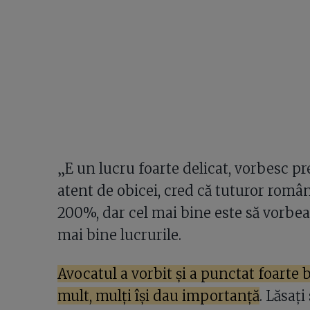
„E un lucru foarte delicat, vorbesc pr
atent de obicei, cred că tuturor româ
200%, dar cel mai bine este să vorbea
mai bine lucrurile.
Avocatul a vorbit și a punctat foarte b
mult, mulți își dau importanță
. Lăsați