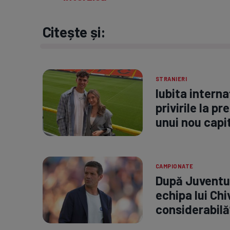
Citește și:
STRANIERI
Iubita interna
privirile la p
unui nou capit
CAMPIONATE
După Juventus 
echipa lui Chi
considerabilă