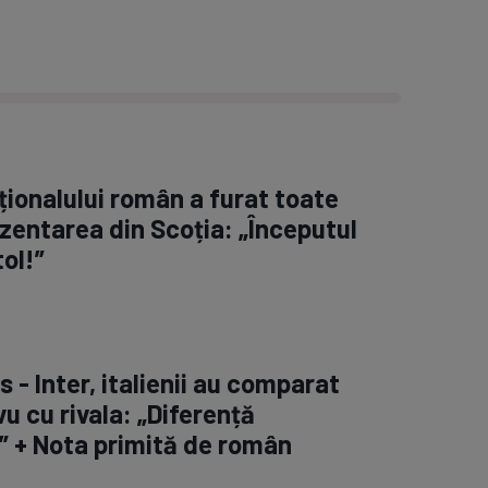
ționalului român a furat toate
rezentarea din Scoția: „Începutul
ol!”
- Inter, italienii au comparat
vu cu rivala: „Diferență
” + Nota primită de român