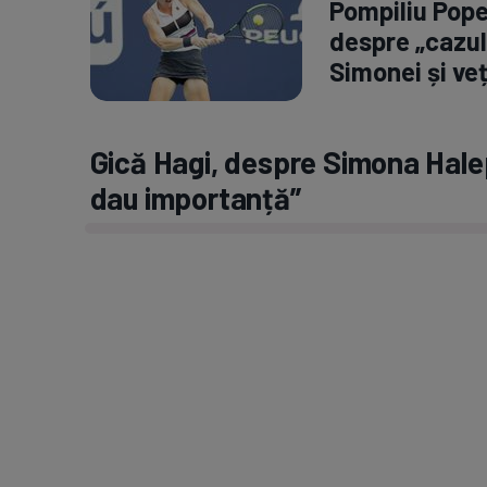
Pompiliu Pope
despre „cazul
Simonei și veț
Gică Hagi, despre Simona Halep
dau importanță”