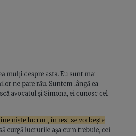
ea mulți despre asta. Eu sunt mai
nilor ne pare rău. Suntem lângă ea
scă avocatul și Simona, ei cunosc cel
ine niște lucruri, în rest se vorbește
 să curgă lucrurile așa cum trebuie, cei