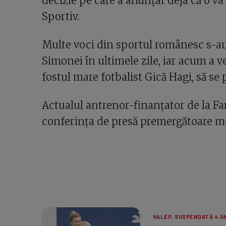
decizie pe care a anunțat deja că o va
Sportiv.
Multe voci din sportul românesc s-au
Simonei în ultimele zile, iar acum a v
fostul mare fotbalist Gică Hagi, să se
Actualul antrenor-finanțator de la Far
conferința de presă premergătoare m
HALEP, SUSPENDATĂ 4 AN