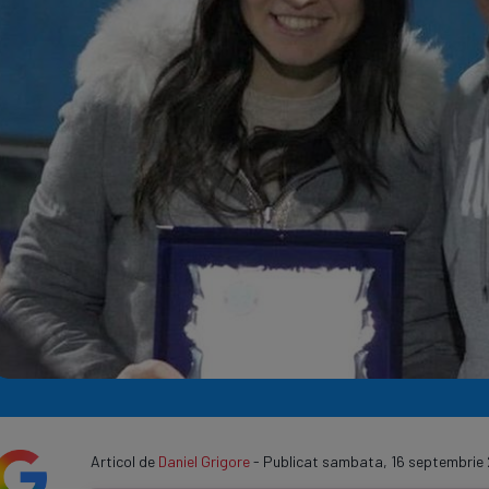
Seri
Echipe
Program TV
Articol de
Daniel Grigore
- Publicat sambata, 16 septembrie 