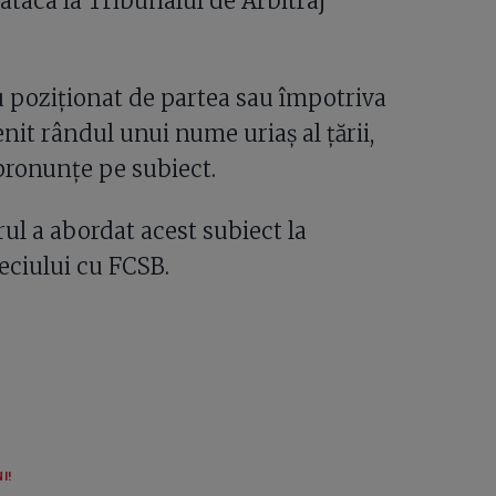
 ataca la Tribunalul de Arbitraj
 poziționat de partea sau împotriva
enit rândul unui nume uriaș al țării,
 pronunțe pe subiect.
ul a abordat acest subiect la
eciului cu FCSB.
I!