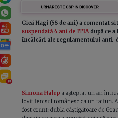
URMĂREȘTE GSP ÎN DISCOVER
Gică Hagi (58 de ani) a comentat si
suspendată 4 ani de ITIA
după ce a 
încălcări ale regulamentului anti-
25
Simona Halep
a așteptat un an întreg
lovit tenisul românesc ca un taifun. A
fost crunt: dubla câștigătoare de Gra