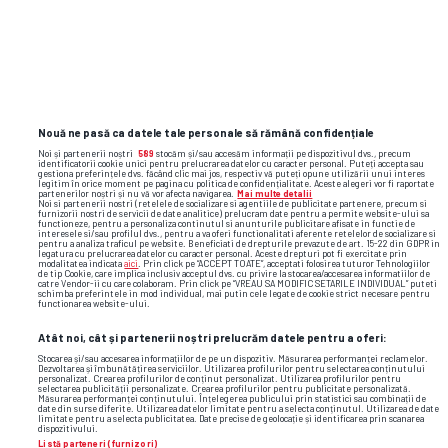
roland garros
calificări
irina begu
miriam bulgaru
Nouă ne pasă ca datele tale personale să rămână confidențiale
Noi și partenerii noștri
589
stocăm și/sau accesăm informații pe dispozitivul dvs., precum
identificatorii cookie unici pentru prelucrarea datelor cu caracter personal. Puteți accepta sau
gestiona preferințele dvs. făcând clic mai jos, respectiv vă puteți opune utilizării unui interes
legitim în orice moment pe pagina cu politica de confidențialitate. Aceste alegeri vor fi raportate
partenerilor noștri și nu vă vor afecta navigarea.
Mai multe detalii
Noi si partenerii nostri (retelele de socializare si agentiile de publicitate partenere, precum si
furnizorii nostri de servicii de date analitice) prelucram date pentru a permite website-ului sa
functioneze, pentru a personaliza continutul si anunturile publicitare afisate in functie de
interesele si/sau profilul dvs., pentru a va oferi functionalitati aferente retelelor de socializare si
pentru a analiza traficul pe website. Beneficiati de drepturile prevazute de art. 15-22 din GDPR in
legatura cu prelucrarea datelor cu caracter personal. Aceste drepturi pot fi exercitate prin
modalitatea indicata
aici
. Prin click pe “ACCEPT TOATE”, acceptati folosirea tuturor Tehnologiilor
de tip Cookie, care implica inclusiv acceptul dvs. cu privire la stocarea/accesarea informatiilor de
catre Vendor-ii cu care colaboram. Prin click pe “VREAU SA MODIFIC SETARILE INDIVIDUAL” puteti
schimba preferintele in mod individual, mai putin cele legate de cookie strict necesare pentru
functionarea website-ului.
Atât noi, cât și partenerii noștri prelucrăm datele pentru a oferi:
Stocarea și/sau accesarea informațiilor de pe un dispozitiv. Măsurarea performanței reclamelor.
Dezvoltarea și îmbunătățirea serviciilor. Utilizarea profilurilor pentru selectarea conținutului
personalizat. Crearea profilurilor de conținut personalizat. Utilizarea profilurilor pentru
selectarea publicității personalizate. Crearea profilurilor pentru publicitate personalizată.
Măsurarea performanței conținutului. Înțelegerea publicului prin statistici sau combinații de
date din surse diferite. Utilizarea datelor limitate pentru a selecta conținutul. Utilizarea de date
limitate pentru a selecta publicitatea. Date precise de geolocație și identificarea prin scanarea
dispozitivului.
Listă parteneri (furnizori)