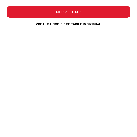
ACCEPT TOATE
TOP ȘTIRI
ȘTIRI SPORT
VREAU SA MODIFIC SETARILE INDIVIDUAL
KuPS - Universitatea Craiova, turul 3
preliminar de Europa League