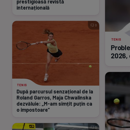
prestigioasă revistă
internațională
0
TENIS
Proble
2026, 
TENIS
După parcursul senzațional de la
Roland Garros, Maja Chwalinska
dezvăluie:
„M-am
simțit puțin ca
o impostoare”
0