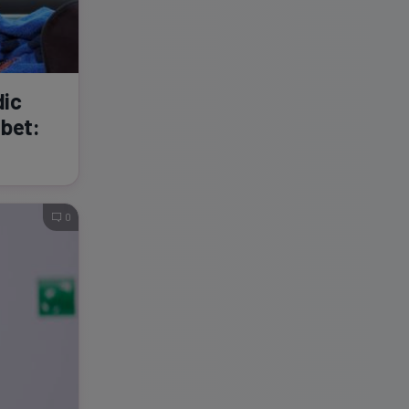
dic
abet:
0