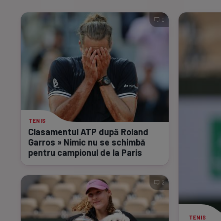
0
TENIS
Clasamentul ATP după Roland
Garros » Nimic nu se schimbă
pentru campionul de la Paris
2
TENIS