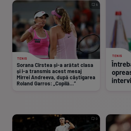
6
TENIS
TENIS
Între
Sorana Cîrstea
și-a
arătat clasa
opreas
și
i-a
transmis acest mesaj
Mirrei Andreeva, după câștigarea
interv
Roland Garros: „Copilă...”
0