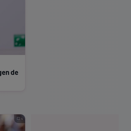
 gen de
4