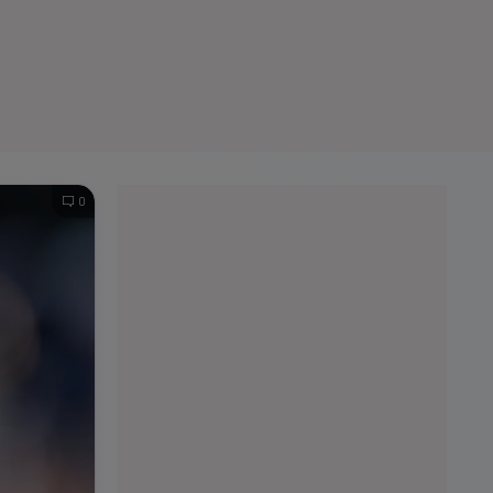
e A
Meciuri
Clasament
0