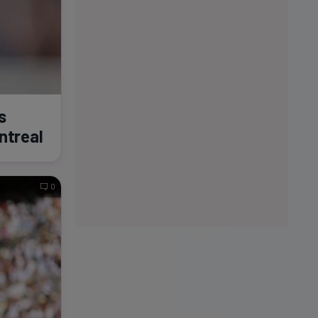
s
ontreal
0