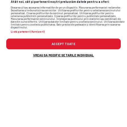
Atât noi, cât și partenerii noștri prelucrăm datele pentru a oferi:
Stocarea și/sau accesarea informațiilor de pe un dispozitiv. Măsurarea performanței reclamelor.
Dezvoltarea și îmbunătățirea serviciilor. Utilizarea profilurilor pentru selectarea conținutului
personalizat. Crearea profilurilor de conținut personalizat. Utilizarea profilurilor pentru
selectarea publicității personalizate. Crearea profilurilor pentru publicitate personalizată.
Măsurarea performanței conținutului. Înțelegerea publicului prin statistici sau combinații de
date din surse diferite. Utilizarea datelor limitate pentru a selecta conținutul. Utilizarea de date
limitate pentru a selecta publicitatea. Date precise de geolocație și identificarea prin scanarea
dispozitivului.
Listă parteneri (furnizori)
ACCEPT TOATE
TOP ȘTIRI
ȘTIRI SPORT
VREAU SA MODIFIC SETARILE INDIVIDUAL