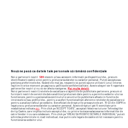
plajele din Egipt » Campioana națională,
imagini spectaculoase din vacanță
eliminare
roland garros
aryna sabalenka
Nouă ne pasă ca datele tale personale să rămână confidențiale
Noi și partenerii noștri
589
stocăm și/sau accesăm informații pe dispozitivul dvs., precum
identificatorii cookie unici pentru prelucrarea datelor cu caracter personal. Puteți accepta sau
gestiona preferințele dvs. făcând clic mai jos, respectiv vă puteți opune utilizării unui interes
legitim în orice moment pe pagina cu politica de confidențialitate. Aceste alegeri vor fi raportate
partenerilor noștri și nu vă vor afecta navigarea.
Mai multe detalii
Noi si partenerii nostri (retelele de socializare si agentiile de publicitate partenere, precum si
furnizorii nostri de servicii de date analitice) prelucram date pentru a permite website-ului sa
functioneze, pentru a personaliza continutul si anunturile publicitare afisate in functie de
interesele si/sau profilul dvs., pentru a va oferi functionalitati aferente retelelor de socializare si
pentru a analiza traficul pe website. Beneficiati de drepturile prevazute de art. 15-22 din GDPR in
legatura cu prelucrarea datelor cu caracter personal. Aceste drepturi pot fi exercitate prin
modalitatea indicata
aici
. Prin click pe “ACCEPT TOATE”, acceptati folosirea tuturor Tehnologiilor
de tip Cookie, care implica inclusiv acceptul dvs. cu privire la stocarea/accesarea informatiilor de
catre Vendor-ii cu care colaboram. Prin click pe “VREAU SA MODIFIC SETARILE INDIVIDUAL” puteti
schimba preferintele in mod individual, mai putin cele legate de cookie strict necesare pentru
functionarea website-ului.