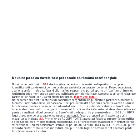
Nouă ne pasă ca datele tale personale să rămână confidențiale
Noi și partenerii noștri
589
stocăm și/sau accesăm informații pe dispozitivul dvs., precum
identificatorii cookie unici pentru prelucrarea datelor cu caracter personal. Puteți accepta sau
gestiona preferințele dvs. făcând clic mai jos, respectiv vă puteți opune utilizării unui interes
legitim în orice moment pe pagina cu politica de confidențialitate. Aceste alegeri vor fi raportate
partenerilor noștri și nu vă vor afecta navigarea.
Mai multe detalii
Noi si partenerii nostri (retelele de socializare si agentiile de publicitate partenere, precum si
furnizorii nostri de servicii de date analitice) prelucram date pentru a permite website-ului sa
functioneze, pentru a personaliza continutul si anunturile publicitare afisate in functie de
interesele si/sau profilul dvs., pentru a va oferi functionalitati aferente retelelor de socializare si
pentru a analiza traficul pe website. Beneficiati de drepturile prevazute de art. 15-22 din GDPR in
legatura cu prelucrarea datelor cu caracter personal. Aceste drepturi pot fi exercitate prin
modalitatea indicata
aici
. Prin click pe “ACCEPT TOATE”, acceptati folosirea tuturor Tehnologiilor
de tip Cookie, care implica inclusiv acceptul dvs. cu privire la stocarea/accesarea informatiilor de
catre Vendor-ii cu care colaboram. Prin click pe “VREAU SA MODIFIC SETARILE INDIVIDUAL” puteti
schimba preferintele in mod individual, mai putin cele legate de cookie strict necesare pentru
functionarea website-ului.