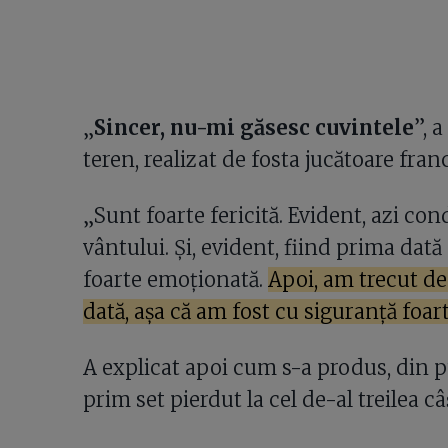
„
Sincer, nu-mi găsesc cuvintele
”, 
teren, realizat de fosta jucătoare fra
„Sunt foarte fericită. Evident, azi cond
vântului. Și, evident, fiind prima dat
foarte emoționată.
Apoi, am trecut de
dată, așa că am fost cu siguranță foa
A explicat apoi cum s-a produs, din pu
prim set pierdut la cel de-al treilea câș