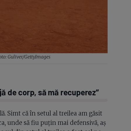
oto: Guliver/GettyImages
jă de corp, să mă recuperez”
ă. Simt că în setul al treilea am găsit
ca, unde să fiu puțin mai defensivă, aș