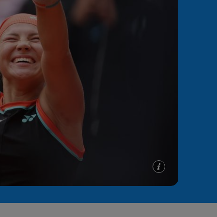
e A
Meciuri
Clasament