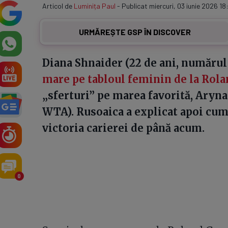
Articol de
Luminița Paul
- Publicat miercuri, 03 iunie 2026 18:
URMĂREȘTE GSP ÎN DISCOVER
Diana Shnaider (22 de ani, număru
mare pe tabloul feminin de la Rol
„sferturi” pe marea favorită, Aryna
WTA). Rusoaica a explicat apoi cum 
victoria carierei de până acum.
0