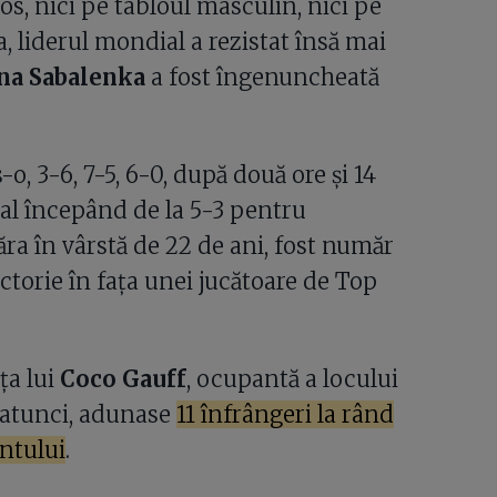
s, nici pe tabloul masculin, nici pe
a, liderul mondial a rezistat însă mai
na Sabalenka
a fost îngenuncheată
-o, 3-6, 7-5, 6-0, după două ore și 14
tal începând de la 5-3 pentru
ra în vârstă de 22 de ani, fost număr
ictorie în fața unei jucătoare de Top
ța lui
Coco Gauff
, ocupantă a locului
 atunci, adunase
11 înfrângeri la rând
ntului
.