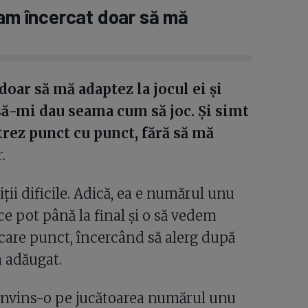
 am încercat doar să mă
oar să mă adaptez la jocul ei și
 să-mi dau seama cum să joc. Și simt
rez punct cu punct, fără să mă
.
ii dificile. Adică, ea e numărul unu
ce pot până la final și o să vedem
care punct, încercând să alerg după
a adăugat.
 învins-o pe jucătoarea numărul unu