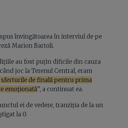
a spus învingătoarea în interviul de pe
nceză Marion Bartoli.
ițiile au fost puțin dificile din cauza
ă când joc la Terenul Central, eram
 sferturile de finală pentru prima
rte emoționată
”, a continuat ea.
nctul ei de vedere, tranziția de la un
tigat la 0.