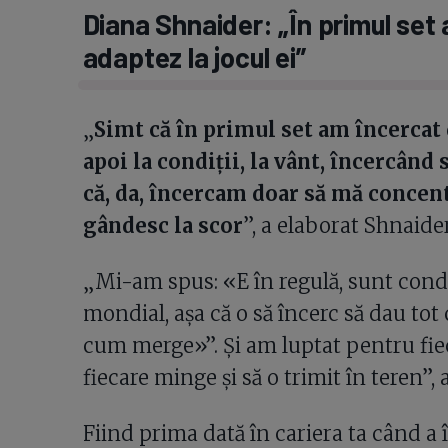
Diana Shnaider: „În primul set
adaptez la jocul ei”
„
Simt că în primul set am încercat d
apoi la condiții, la vânt, încercând
că, da, încercam doar să mă concent
gândesc la scor
”, a elaborat Shnaider
„Mi-am spus: «E în regulă, sunt condiț
mondial, așa că o să încerc să dau tot 
cum merge»”. Și am luptat pentru fie
fiecare minge și să o trimit în teren”, 
Fiind prima dată în cariera ta când a