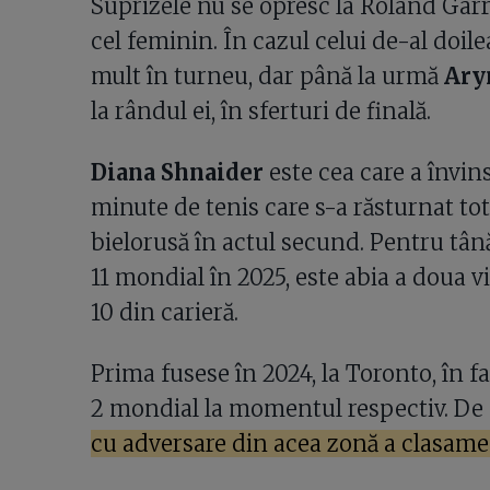
Suprizele nu se opresc la Roland Garro
cel feminin. În cazul celui de-al doile
mult în turneu, dar până la urmă
Ary
la rândul ei, în sferturi de finală.
Diana Shnaider
este cea care a învins
minute de tenis care s-a răsturnat to
bielorusă în actul secund. Pentru tână
11 mondial în 2025, este abia a doua v
10 din carieră.
Prima fusese în 2024, la Toronto, în fa
2 mondial la momentul respectiv. De
cu adversare din acea zonă a clasame