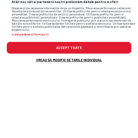
Atât noi, cât și partenerii noștri prelucrăm datele pentru a oferi:
Stocarea și/sau accesarea informațiilor de pe un dispozitiv. Măsurarea performanței reclamelor.
Dezvoltarea și îmbunătățirea serviciilor. Utilizarea profilurilor pentru selectarea conținutului
personalizat. Crearea profilurilor de conținut personalizat. Utilizarea profilurilor pentru
selectarea publicității personalizate. Crearea profilurilor pentru publicitate personalizată.
Măsurarea performanței conținutului. Înțelegerea publicului prin statistici sau combinații de
date din surse diferite. Utilizarea datelor limitate pentru a selecta conținutul. Utilizarea de date
limitate pentru a selecta publicitatea. Date precise de geolocație și identificarea prin scanarea
dispozitivului.
Listă parteneri (furnizori)
TOP ȘTIRI
ȘTIRI SPORT
ACCEPT TOATE
VREAU SA MODIFIC SETARILE INDIVIDUAL