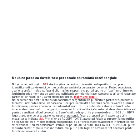
indian wells
katerina siniakova
mirra andreeva
Nouă ne pasă ca datele tale personale să rămână confidențiale
Noi și partenerii noștri
589
stocăm și/sau accesăm informații pe dispozitivul dvs., precum
identificatorii cookie unici pentru prelucrarea datelor cu caracter personal. Puteți accepta sau
gestiona preferințele dvs. făcând clic mai jos, respectiv vă puteți opune utilizării unui interes
legitim în orice moment pe pagina cu politica de confidențialitate. Aceste alegeri vor fi raportate
partenerilor noștri și nu vă vor afecta navigarea.
Mai multe detalii
Noi si partenerii nostri (retelele de socializare si agentiile de publicitate partenere, precum si
furnizorii nostri de servicii de date analitice) prelucram date pentru a permite website-ului sa
functioneze, pentru a personaliza continutul si anunturile publicitare afisate in functie de
interesele si/sau profilul dvs., pentru a va oferi functionalitati aferente retelelor de socializare si
pentru a analiza traficul pe website. Beneficiati de drepturile prevazute de art. 15-22 din GDPR in
legatura cu prelucrarea datelor cu caracter personal. Aceste drepturi pot fi exercitate prin
modalitatea indicata
aici
. Prin click pe “ACCEPT TOATE”, acceptati folosirea tuturor Tehnologiilor
de tip Cookie, care implica inclusiv acceptul dvs. cu privire la stocarea/accesarea informatiilor de
catre Vendor-ii cu care colaboram. Prin click pe “VREAU SA MODIFIC SETARILE INDIVIDUAL” puteti
schimba preferintele in mod individual, mai putin cele legate de cookie strict necesare pentru
functionarea website-ului.