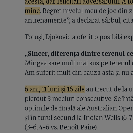
acesta, dar felicitări adversarului. A f
mine
. Regret nivelul meu de joc din z
antrenamente”, a declarat sârbul, cit
Totuși, Djokovic a oferit o posibilă e
„
Sincer, diferența dintre terenul ce
Mingea sare mult mai sus pe terenul c
Am suferit mult din cauza asta și nu a
6 ani, 11 luni și 16 zile
au trecut de la 
pierdut 3 meciuri consecutive. Se înt
optimile de finală ale Australian Open 
și în turul secund la Indian Wells (6-7 
(3-6, 4-6 vs. Benoît Paire).