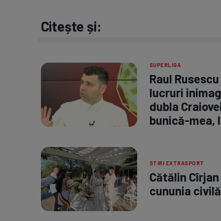
Citește și:
SUPERLIGA
Raul Rusescu 
lucruri inimag
dubla Craiovei
bunică-mea, l
STIRI EXTRASPORT
Cătălin Cîrjan
cununia civilă