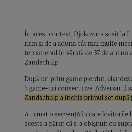
În acest context, Djokovic a sosit la 
ritm și de a aduna cât mai multe meciu
tenismenul în vârstă de 37 de ani nu a
Zandschulp.
După un prim game pierdut, olandezul 
5 game-uri consecutive. Adversarul său
Zandschulp a închis primul set după j
A urmat o secvență în care loviturile l
acesta a părut că s-a obișnuit cu supr