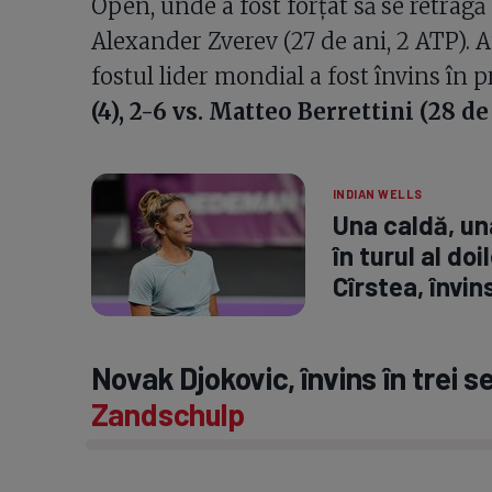
Open, unde a fost forțat să se retragă
Alexander Zverev (27 de ani, 2 ATP). 
fostul lider mondial a fost învins în 
(4), 2-6 vs. Matteo Berrettini (28 de
INDIAN WELLS
Una caldă, una
în turul al do
Cîrstea, învi
Novak Djokovic, învins în trei s
Zandschulp