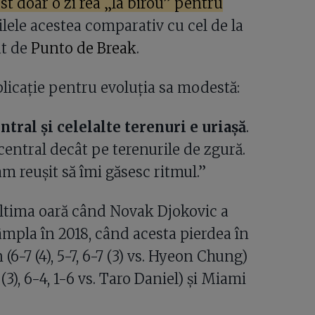
ost doar o zi rea „la birou” pentru
ilele acestea comparativ cu cel de la
at de
Punto de Break
.
xplicație pentru evoluția sa modestă:
ntral și celelalte terenuri e uriașă
.
entral decât pe terenurile de zgură.
m reușit să îmi găsesc ritmul.”
ultima oară când Novak Djokovic a
âmpla în 2018, când acesta pierdea în
(6-7 (4), 5-7, 6-7 (3) vs. Hyeon Chung)
(3), 6-4, 1-6 vs. Taro Daniel) și Miami