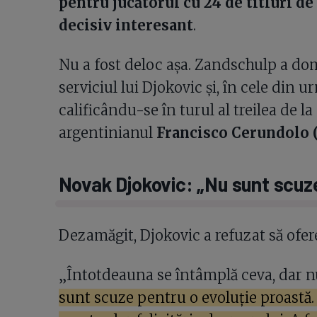
pentru jucătorul cu 24 de titluri d
decisiv interesant
.
Nu a fost deloc așa. Zandschulp a dom
serviciul lui Djokovic și, în cele din u
calificându-se în turul al treilea de la
argentinianul
Francisco Cerundolo (
Novak Djokovic: „Nu sunt scuze
Dezamăgit, Djokovic a refuzat să ofere 
„Întotdeauna se întâmplă ceva, dar n
sunt scuze pentru o evoluție proastă.