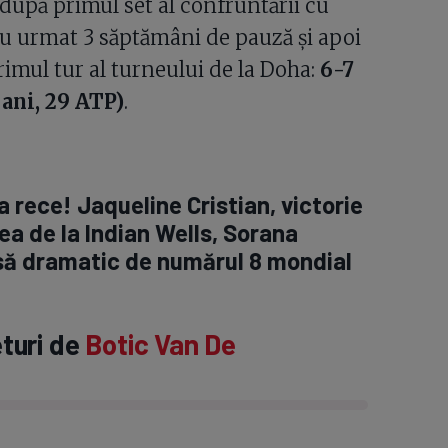
 după primul set al confruntării cu
Au urmat 3 săptămâni de pauză și apoi
primul tur al turneului de la Doha:
6-7
 ani, 29 ATP)
.
 rece! Jaqueline Cristian, victorie
ilea de la Indian Wells, Sorana
nsă dramatic de numărul 8 mondial
eturi de
Botic Van De