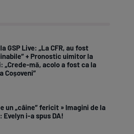
la GSP Live: „La CFR, au fost
inabile” + Pronostic uimitor la
: „Crede-mă, acolo a fost ca la
a Coșoveni”
 e un „câine” fericit » Imagini de la
: Evelyn i-a spus DA!