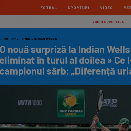
FOTBAL
SPORTURI
VIDEO
REZ
România
Interna
VIDEO SUPERLIGA
Superliga
Cham
SPORTURI
»
TENIS
»
INDIAN WELLS
Echipe
Meciuri
Clasament
Echipe
O nouă surpriză la Indian Wells
Liga 2
Euro
eliminat în turul al doilea » Ce 
Echipe
Meciuri
Clasament
Echipe
campionul sârb: „Diferență uri
Cupa României Betano
Con
Echipe
Meciuri
Echi
La L
TOATE ȘTIRILE
Echipe
Prem
Echipe
Bund
Echipe