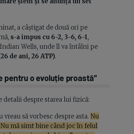
e mare șlem și se anunța un set
inat, a câștigat de două ori pe
rmă,
s-a impus cu 6-2, 3-6, 6-1
,
 Indian Wells, unde îl va întâlni pe
26 de ani, 26 ATP)
.
 pentru o evoluție proastă”
detalii despre starea lui fizică:
u vreau să vorbesc despre asta.
Nu
 Nu mă simt bine când joc în felul