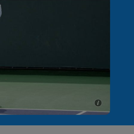
e A
Meciuri
Clasament