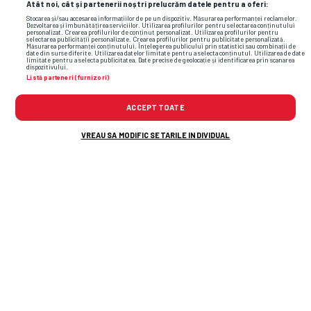
Atât noi, cât și partenerii noștri prelucrăm datele pentru a oferi:
TOP ȘTIRI
ȘTIRI SPORT
Stocarea și/sau accesarea informațiilor de pe un dispozitiv. Măsurarea performanței reclamelor.
Dezvoltarea și îmbunătățirea serviciilor. Utilizarea profilurilor pentru selectarea conținutului
personalizat. Crearea profilurilor de conținut personalizat. Utilizarea profilurilor pentru
selectarea publicității personalizate. Crearea profilurilor pentru publicitate personalizată.
Măsurarea performanței conținutului. Înțelegerea publicului prin statistici sau combinații de
date din surse diferite. Utilizarea datelor limitate pentru a selecta conținutul. Utilizarea de date
limitate pentru a selecta publicitatea. Date precise de geolocație și identificarea prin scanarea
dispozitivului.
Listă parteneri (furnizori)
ACCEPT TOATE
VREAU SA MODIFIC SETARILE INDIVIDUAL
După victoria cu Universitatea Craiova,
Bogdan Andone a dezvăluit discuția cu Gigi
Becali: „Asta
i-am
spus!”