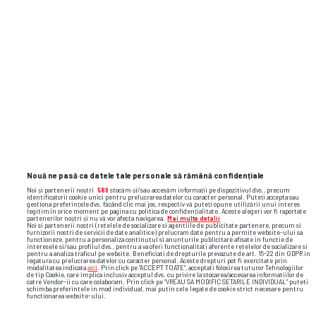
serena williams us open
serena williams
wta
billie jean
king
Nouă ne pasă ca datele tale personale să rămână confidențiale
Noi și partenerii noștri
589
stocăm și/sau accesăm informații pe dispozitivul dvs., precum
identificatorii cookie unici pentru prelucrarea datelor cu caracter personal. Puteți accepta sau
gestiona preferințele dvs. făcând clic mai jos, respectiv vă puteți opune utilizării unui interes
legitim în orice moment pe pagina cu politica de confidențialitate. Aceste alegeri vor fi raportate
partenerilor noștri și nu vă vor afecta navigarea.
Mai multe detalii
Noi si partenerii nostri (retelele de socializare si agentiile de publicitate partenere, precum si
furnizorii nostri de servicii de date analitice) prelucram date pentru a permite website-ului sa
functioneze, pentru a personaliza continutul si anunturile publicitare afisate in functie de
interesele si/sau profilul dvs., pentru a va oferi functionalitati aferente retelelor de socializare si
pentru a analiza traficul pe website. Beneficiati de drepturile prevazute de art. 15-22 din GDPR in
legatura cu prelucrarea datelor cu caracter personal. Aceste drepturi pot fi exercitate prin
modalitatea indicata
aici
. Prin click pe “ACCEPT TOATE”, acceptati folosirea tuturor Tehnologiilor
de tip Cookie, care implica inclusiv acceptul dvs. cu privire la stocarea/accesarea informatiilor de
catre Vendor-ii cu care colaboram. Prin click pe “VREAU SA MODIFIC SETARILE INDIVIDUAL” puteti
schimba preferintele in mod individual, mai putin cele legate de cookie strict necesare pentru
functionarea website-ului.