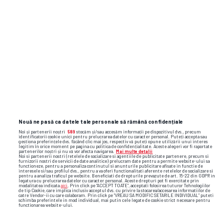
Nouă ne pasă ca datele tale personale să rămână confidențiale
Noi și partenerii noștri
589
stocăm și/sau accesăm informații pe dispozitivul dvs., precum
identificatorii cookie unici pentru prelucrarea datelor cu caracter personal. Puteți accepta sau
gestiona preferințele dvs. făcând clic mai jos, respectiv vă puteți opune utilizării unui interes
legitim în orice moment pe pagina cu politica de confidențialitate. Aceste alegeri vor fi raportate
partenerilor noștri și nu vă vor afecta navigarea.
Mai multe detalii
Noi si partenerii nostri (retelele de socializare si agentiile de publicitate partenere, precum si
furnizorii nostri de servicii de date analitice) prelucram date pentru a permite website-ului sa
functioneze, pentru a personaliza continutul si anunturile publicitare afisate in functie de
interesele si/sau profilul dvs., pentru a va oferi functionalitati aferente retelelor de socializare si
pentru a analiza traficul pe website. Beneficiati de drepturile prevazute de art. 15-22 din GDPR in
legatura cu prelucrarea datelor cu caracter personal. Aceste drepturi pot fi exercitate prin
modalitatea indicata
aici
. Prin click pe “ACCEPT TOATE”, acceptati folosirea tuturor Tehnologiilor
de tip Cookie, care implica inclusiv acceptul dvs. cu privire la stocarea/accesarea informatiilor de
catre Vendor-ii cu care colaboram. Prin click pe “VREAU SA MODIFIC SETARILE INDIVIDUAL” puteti
schimba preferintele in mod individual, mai putin cele legate de cookie strict necesare pentru
functionarea website-ului.