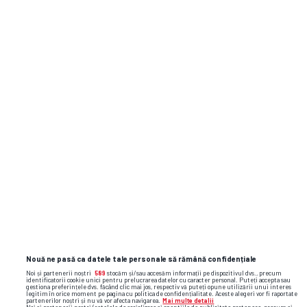
TOP ȘTIRI
ȘTIRI SPORT
Nouă ne pasă ca datele tale personale să rămână confidențiale
Noi și partenerii noștri
589
stocăm și/sau accesăm informații pe dispozitivul dvs., precum
identificatorii cookie unici pentru prelucrarea datelor cu caracter personal. Puteți accepta sau
gestiona preferințele dvs. făcând clic mai jos, respectiv vă puteți opune utilizării unui interes
legitim în orice moment pe pagina cu politica de confidențialitate. Aceste alegeri vor fi raportate
partenerilor noștri și nu vă vor afecta navigarea.
Mai multe detalii