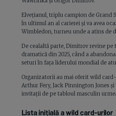
Wawrinka și Grigor Dimitrov.
Elvețianul, triplu campion de Grand S
în ultimul an al carierei și va avea oc
Wimbledon, turneu unde a atins de dou
De cealaltă parte, Dimitrov revine pe 
dramatică din 2025, când a abandonat
seturi în fața liderului mondial de at
Organizatorii au mai oferit wild card-
Arthur Fery, Jack Pinnington Jones ș
invitații de pe tabloul masculin urmea
Lista inițială a wild card-urilor