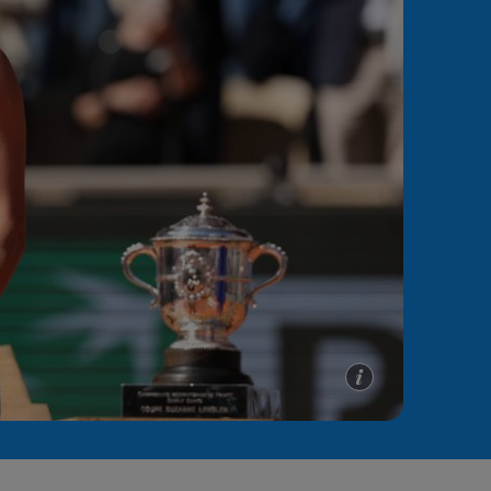
e A
Meciuri
Clasament