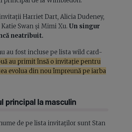
oul principal de la Wimbledon.
nvitații Harriet Dart, Alicia Dudeney,
 Katie Swan și Mimi Xu.
Un singur
ncă neatribuit.
u au fost incluse pe lista wild card-
uă au primit însă o invitație pentru
tea evolua din nou împreună pe iarba
l principal la masculin
ume de pe lista invitaților sunt Stan