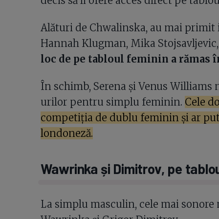
decis să îi ofere acces direct pe tabl
Alături de Chwalinska, au mai primit i
Hannah Klugman, Mika Stojsavljevic,
loc de pe tabloul feminin a rămas î
În schimb, Serena și Venus Williams n
urilor pentru simplu feminin.
Cele do
competiția de dublu feminin și ar pu
londoneză.
Wawrinka și Dimitrov, pe tablou
La simplu masculin, cele mai sonore n