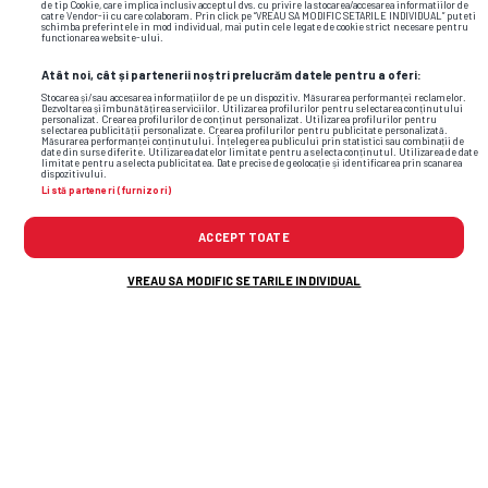
de tip Cookie, care implica inclusiv acceptul dvs. cu privire la stocarea/accesarea informatiilor de
catre Vendor-ii cu care colaboram. Prin click pe “VREAU SA MODIFIC SETARILE INDIVIDUAL” puteti
schimba preferintele in mod individual, mai putin cele legate de cookie strict necesare pentru
functionarea website-ului.
Alte știri din fotbal
Atât noi, cât și partenerii noștri prelucrăm datele pentru a oferi:
Stocarea și/sau accesarea informațiilor de pe un dispozitiv. Măsurarea performanței reclamelor.
Dezvoltarea și îmbunătățirea serviciilor. Utilizarea profilurilor pentru selectarea conținutului
personalizat. Crearea profilurilor de conținut personalizat. Utilizarea profilurilor pentru
selectarea publicității personalizate. Crearea profilurilor pentru publicitate personalizată.
Măsurarea performanței conținutului. Înțelegerea publicului prin statistici sau combinații de
date din surse diferite. Utilizarea datelor limitate pentru a selecta conținutul. Utilizarea de date
limitate pentru a selecta publicitatea. Date precise de geolocație și identificarea prin scanarea
dispozitivului.
Listă parteneri (furnizori)
ACCEPT TOATE
VREAU SA MODIFIC SETARILE INDIVIDUAL
După UTA Arad - Rapid, Victor Angelescu a
anunțat noul transfer al Rapidului: „E peste