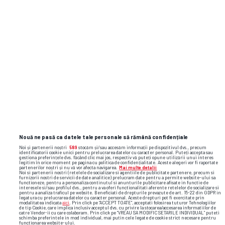
SUPERLIGA
Diana Șucu, drastică în privința
românilor prinși în războiul din Orient:
„Plătim noi pentru inconștiența lor?”
STRANIERI
2
Cosmin Olăroiu, intervenție din
Emirate după ajutorul dat copiilor
Nouă ne pasă ca datele tale personale să rămână confidențiale
români: „Era inuman”
Noi și partenerii noștri
589
stocăm și/sau accesăm informații pe dispozitivul dvs., precum
identificatorii cookie unici pentru prelucrarea datelor cu caracter personal. Puteți accepta sau
gestiona preferințele dvs. făcând clic mai jos, respectiv vă puteți opune utilizării unui interes
legitim în orice moment pe pagina cu politica de confidențialitate. Aceste alegeri vor fi raportate
partenerilor noștri și nu vă vor afecta navigarea.
Mai multe detalii
STIRI EXTRASPORT
3
Noi si partenerii nostri (retelele de socializare si agentiile de publicitate partenere, precum si
furnizorii nostri de servicii de date analitice) prelucram date pentru a permite website-ului sa
Cosmin Olăroiu, ajutor pentru elevii
functioneze, pentru a personaliza continutul si anunturile publicitare afisate in functie de
interesele si/sau profilul dvs., pentru a va oferi functionalitati aferente retelelor de socializare si
și profesorii români blocați în
pentru a analiza traficul pe website. Beneficiati de drepturile prevazute de art. 15-22 din GDPR in
legatura cu prelucrarea datelor cu caracter personal. Aceste drepturi pot fi exercitate prin
Emiratele Arabe Unite
modalitatea indicata
aici
. Prin click pe “ACCEPT TOATE”, acceptati folosirea tuturor Tehnologiilor
de tip Cookie, care implica inclusiv acceptul dvs. cu privire la stocarea/accesarea informatiilor de
catre Vendor-ii cu care colaboram. Prin click pe “VREAU SA MODIFIC SETARILE INDIVIDUAL” puteti
schimba preferintele in mod individual, mai putin cele legate de cookie strict necesare pentru
functionarea website-ului.