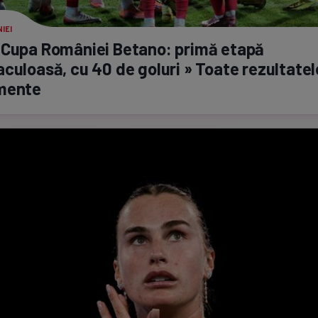
IEI
 Cupa României Betano: primă etapă
culoasă, cu 40 de goluri » Toate rezultatel
mente