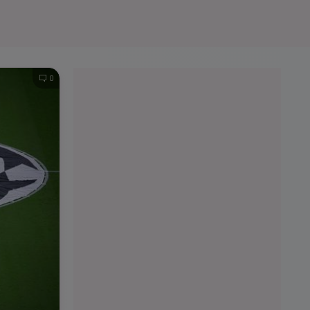
e A
Meciuri
Clasament
0