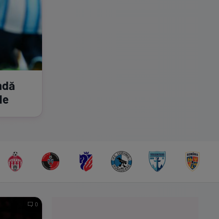
ndă
le
0