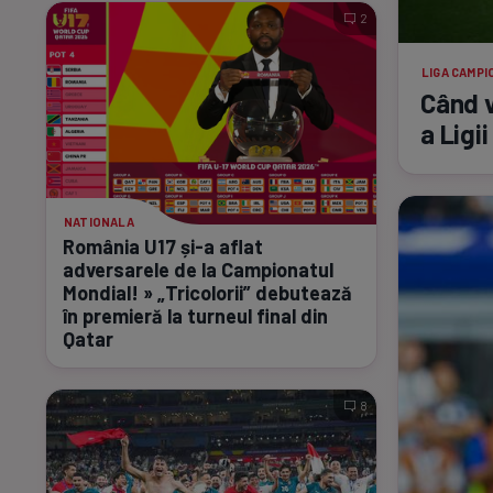
2
LIGA CAMPI
Când v
a Ligi
NATIONALA
România U17
și-a
aflat
adversarele de la Campionatul
Mondial! » „Tricolorii” debutează
în premieră la turneul final din
Qatar
8