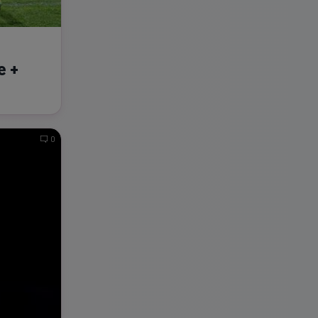
e +
0