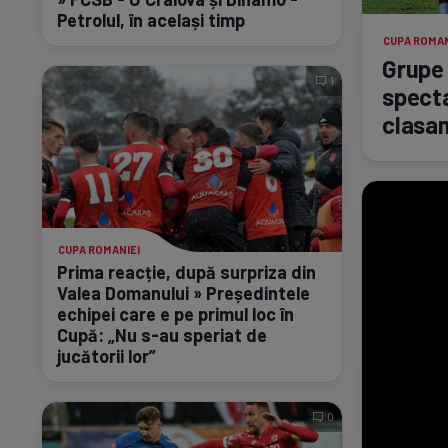
Petrolul, în același timp
CUPA ROMAN
Grupe
1
specta
clasa
CUPA ROMANIEI
Prima reacție, după surpriza din
Valea Domanului » Președintele
echipei care e pe primul loc în
Cupă: „Nu
s-au
speriat de
jucătorii lor”
0