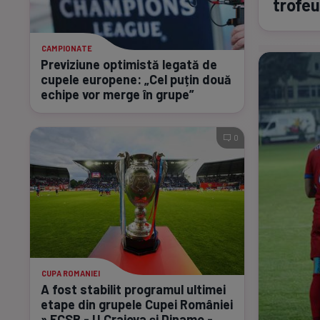
trofeu
CAMPIONATE
Previziune optimistă legată de
cupele europene: „Cel puțin două
echipe vor merge în grupe”
0
CUPA ROMANIEI
A fost stabilit programul ultimei
etape din grupele Cupei României
» FCSB - U Craiova și Dinamo -