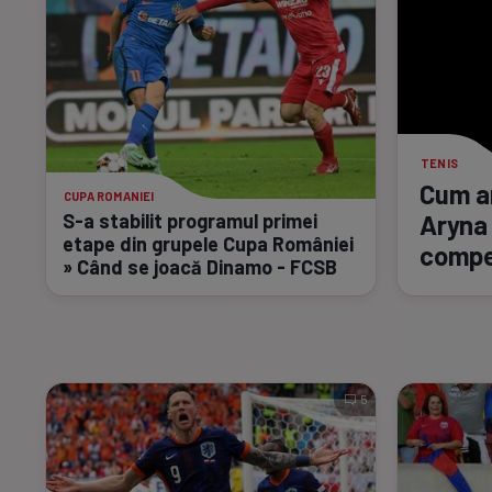
TENIS
Cum ar
CUPA ROMANIEI
S-a
stabilit programul primei
Aryna 
etape din grupele Cupa României
compe
» Când se joacă Dinamo - FCSB
5