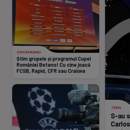
CUPA ROMANIEI
Știm grupele și programul Cupei
României Betano! Cu cine joacă
FCSB, Rapid, CFR sau Craiova
0
TENIS
S-au
s
Carlos