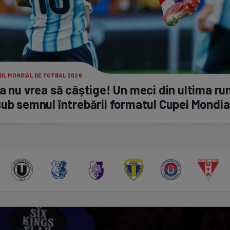
UL MONDIAL DE FOTBAL 2026
a nu vrea să câștige! Un meci din ultima ru
ub semnul întrebării formatul Cupei Mondia