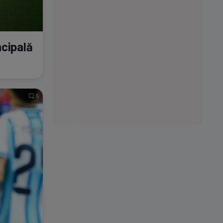
ncipală
5