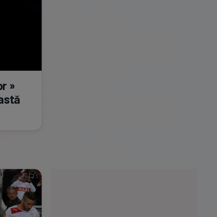
r »
eastă
1