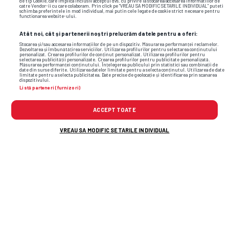
de tip Cookie, care implica inclusiv acceptul dvs. cu privire la stocarea/accesarea informatiilor de
BBC: „Absolut impecabil”
catre Vendor-ii cu care colaboram. Prin click pe “VREAU SA MODIFIC SETARILE INDIVIDUAL” puteti
schimba preferintele in mod individual, mai putin cele legate de cookie strict necesare pentru
functionarea website-ului.
Atât noi, cât și partenerii noștri prelucrăm datele pentru a oferi:
0
Stocarea și/sau accesarea informațiilor de pe un dispozitiv. Măsurarea performanței reclamelor.
Dezvoltarea și îmbunătățirea serviciilor. Utilizarea profilurilor pentru selectarea conținutului
personalizat. Crearea profilurilor de conținut personalizat. Utilizarea profilurilor pentru
selectarea publicității personalizate. Crearea profilurilor pentru publicitate personalizată.
Măsurarea performanței conținutului. Înțelegerea publicului prin statistici sau combinații de
date din surse diferite. Utilizarea datelor limitate pentru a selecta conținutul. Utilizarea de date
limitate pentru a selecta publicitatea. Date precise de geolocație și identificarea prin scanarea
dispozitivului.
Listă parteneri (furnizori)
ACCEPT TOATE
VREAU SA MODIFIC SETARILE INDIVIDUAL
CAMPIONATUL MONDIAL DE FOTBAL 2026
„Incredibil așa ceva! Incredibil!” » Raul
Rusescu, fascinat de progresul
fotbalistului de la CM: „Să învățăm niște