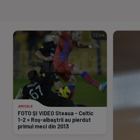
256
AMICALE
FOTO ŞI VIDEO Steaua - Celtic
1-2
»
Roş-albaştrii
au pierdut
primul meci din 2013