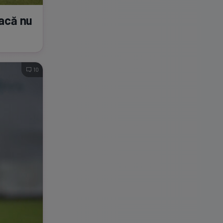
dacă nu
10