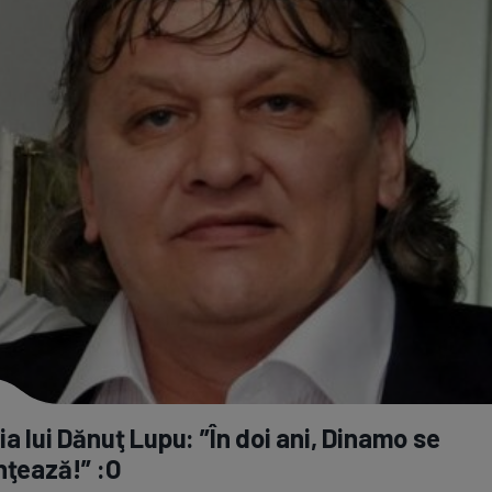
ia lui Dănuţ Lupu: ”În doi ani, Dinamo se
nţează!” :O