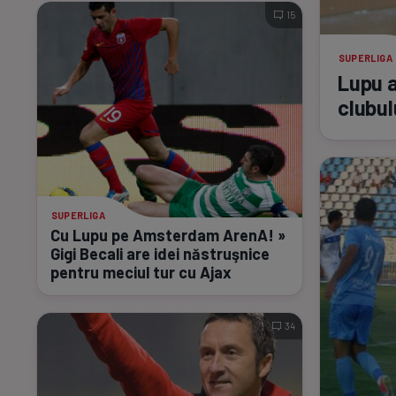
15
SUPERLIGA
Lupu a
clubul
SUPERLIGA
Cu Lupu pe Amsterdam ArenA! »
Gigi Becali are idei năstruşnice
pentru meciul tur cu Ajax
34