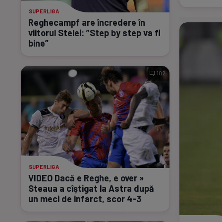
SUPERLIGA
Reghecampf are încredere în
viitorul Stelei: ”Step by step va fi
bine”
102
SUPERLIGA
VIDEO Dacă e Reghe, e over »
Steaua a cîştigat la Astra după
un meci de infarct, scor
4-3