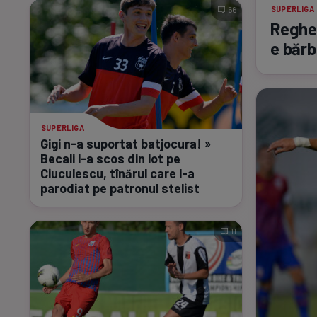
SUPERLIGA
56
Reghec
e băr
SUPERLIGA
Gigi
n-a
suportat batjocura! »
Becali
l-a
scos din lot pe
Ciuculescu, tînărul care
l-a
parodiat pe patronul stelist
11