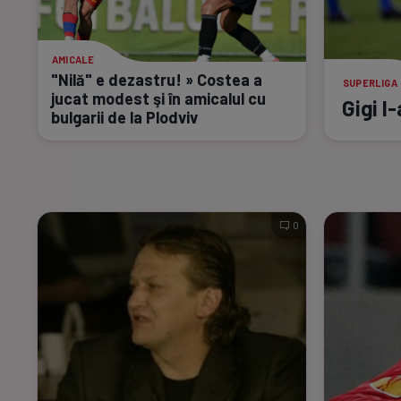
AMICALE
"Nilă" e dezastru! » Costea a
SUPERLIGA
jucat modest şi în amicalul cu
Gigi
l-
bulgarii de la Plodviv
0