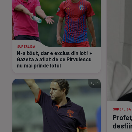
SUPERLIGA
N-a
băut, dar e exclus din lot! »
Gazeta a aflat de ce Pîrvulescu
nu mai prinde lotul
14
SUPERLIGA
Profeţ
desfii