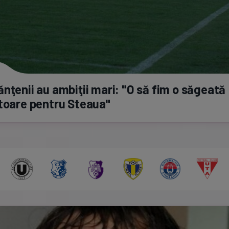
nţenii au ambiţii mari: "O să fim o săgeată
toare pentru Steaua"