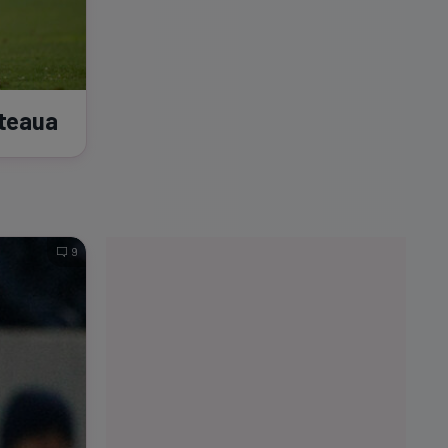
Steaua
9