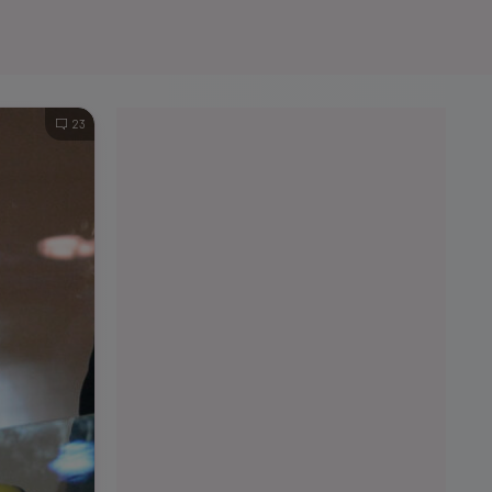
e A
Meciuri
Clasament
23