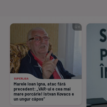
8
SUPERLIGA
Marele Ioan Igna, atac fără
precedent:
„VAR-ul
e cea mai
mare porcărie! Istvan Kovacs e
un ungur căpos”