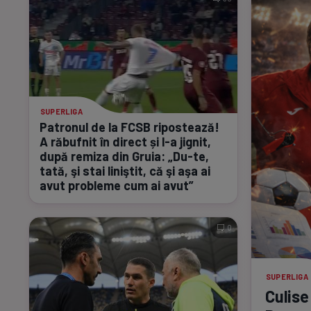
SUPERLIGA
Patronul de la FCSB ripostează!
A răbufnit în direct și
l-a
jignit,
după remiza din Gruia:
„Du-te,
tată, şi stai liniştit, că şi aşa ai
avut probleme cum ai avut”
0
SUPERLIGA
Culise