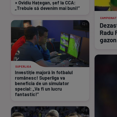
» Ovidiu Hațegan, șef la CCA:
„Trebuie să devenim mai buni!”
CAMPIONAT
Dezast
1
Radu P
gazon
SUPERLIGA
Investiție majoră în fotbalul
românesc! Superliga va
beneficia de un simulator
special: „Va fi un lucru
fantastic!”
0