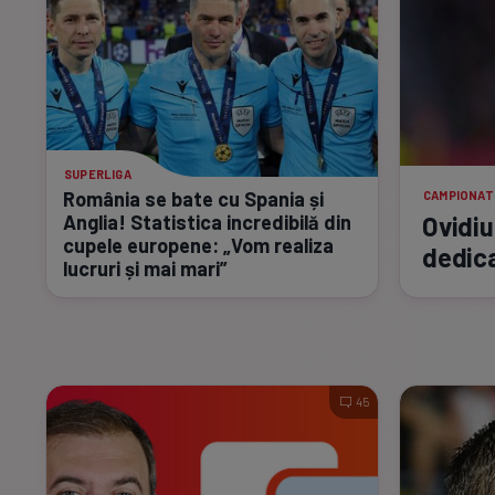
SUPERLIGA
România se bate cu Spania și
CAMPIONAT
Ovidiu
Anglia! Statistica incredibilă din
cupele europene: „Vom realiza
dedic
lucruri și mai mari”
45