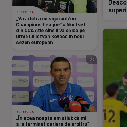
Deacon
superi
SUPERLIGA
„Va arbitra cu siguranță în
Champions League” » Noul șef
din CCA știe cine îi va călca pe
urme lui Istvan Kovacs în noul
sezon european
2
SUPERLIGA
„În acea noapte am știut că mi
s-a
terminat cariera de arbitru”