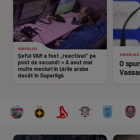
SUPERLIGA
Șeful VAR a fost „reactivat” pe
SUPERLIGA
post de secund! » A avut mai
O spun
multe meciuri în țările arabe
Vassa
decât în Superligă
30