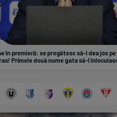
e în premieră: se pregătesc
să-l
dea jos pe
ras! Primele două nume gata
să-l
înlocuias