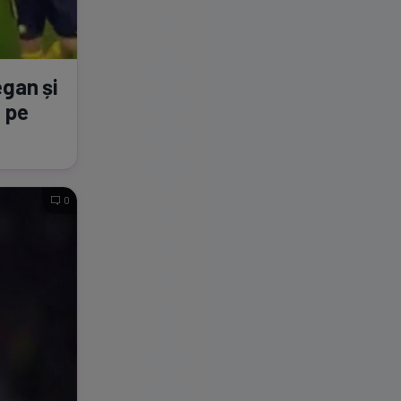
egan și
t pe
0