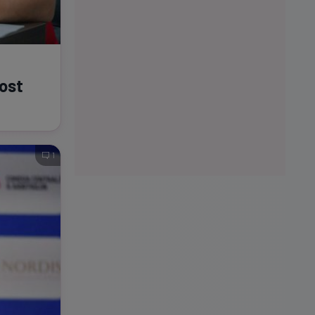
fost
1