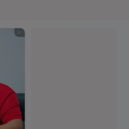
e A
Meciuri
Clasament
1