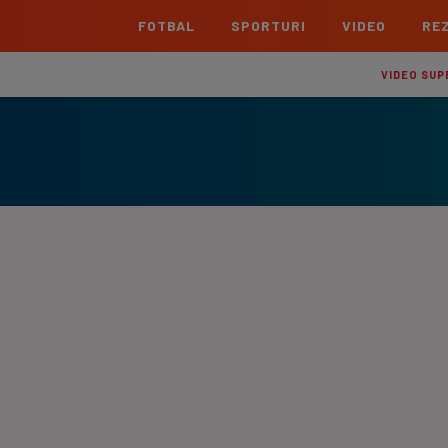
FOTBAL
SPORTURI
VIDEO
REZ
România
Interna
VIDEO SUP
Superliga
Cham
Echipe
Meciuri
Clasament
Echipe
Liga 2
Euro
Echipe
Meciuri
Clasament
Echipe
Cupa României Betano
Con
Echipe
Meciuri
Echi
La L
TOATE ȘTIRILE
Echipe
Prem
Echipe
Bund
Echipe