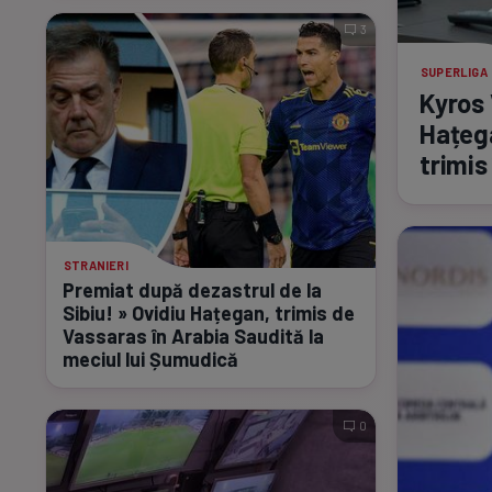
3
SUPERLIGA
Kyros
Hațega
trimis
STRANIERI
Premiat după dezastrul de la
Sibiu! » Ovidiu Hațegan, trimis de
Vassaras în Arabia Saudită la
meciul lui Șumudică
0