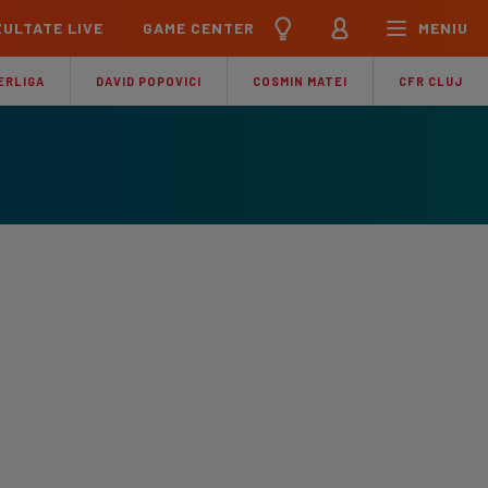
ULTATE LIVE
GAME CENTER
MENIU
țional
Echipa Națională
ERLIGA
DAVID POPOVICI
COSMIN MATEI
CFR CLUJ
pions League
Echipa Națională
Meciuri
Clasament
Program
Jucători
pa League
U21
Meciuri
Clasament
Program
Jucători
ference League
pe
Meciuri
iga
Meciuri
Clasament
ier League
Meciuri
Clasament
esliga
Meciuri
Clasament