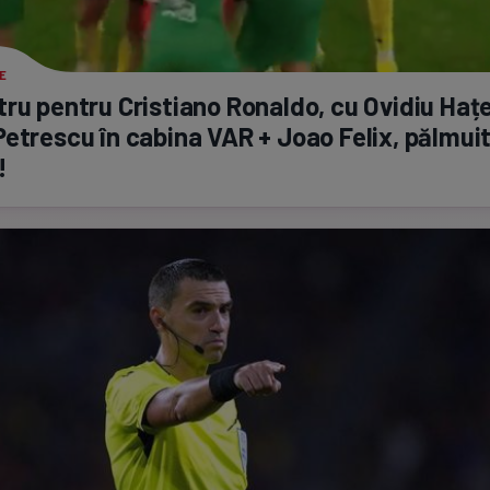
E
ru pentru Cristiano Ronaldo, cu Ovidiu Haț
etrescu în cabina VAR + Joao Felix, pălmui
!