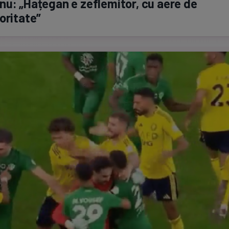
u: „Hațegan e zeflemitor, cu aere de
oritate”