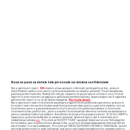
CAMPIONATE
Cristi Chivu a cerut un fundaș central
dacă pleacă Yann Bisseck la vară » Inter
a mai transferat unul
de-acolo!
0
Nouă ne pasă ca datele tale personale să rămână confidențiale
Noi și partenerii noștri
589
stocăm și/sau accesăm informații pe dispozitivul dvs., precum
identificatorii cookie unici pentru prelucrarea datelor cu caracter personal. Puteți accepta sau
gestiona preferințele dvs. făcând clic mai jos, respectiv vă puteți opune utilizării unui interes
legitim în orice moment pe pagina cu politica de confidențialitate. Aceste alegeri vor fi raportate
partenerilor noștri și nu vă vor afecta navigarea.
Mai multe detalii
Noi si partenerii nostri (retelele de socializare si agentiile de publicitate partenere, precum si
furnizorii nostri de servicii de date analitice) prelucram date pentru a permite website-ului sa
functioneze, pentru a personaliza continutul si anunturile publicitare afisate in functie de
interesele si/sau profilul dvs., pentru a va oferi functionalitati aferente retelelor de socializare si
pentru a analiza traficul pe website. Beneficiati de drepturile prevazute de art. 15-22 din GDPR in
legatura cu prelucrarea datelor cu caracter personal. Aceste drepturi pot fi exercitate prin
modalitatea indicata
aici
. Prin click pe “ACCEPT TOATE”, acceptati folosirea tuturor Tehnologiilor
de tip Cookie, care implica inclusiv acceptul dvs. cu privire la stocarea/accesarea informatiilor de
CAMPIONATE
catre Vendor-ii cu care colaboram. Prin click pe “VREAU SA MODIFIC SETARILE INDIVIDUAL” puteti
schimba preferintele in mod individual, mai putin cele legate de cookie strict necesare pentru