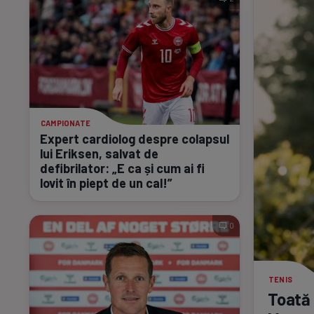
CAMPIONATE
Expert cardiolog despre colapsul
lui Eriksen, salvat de
defibrilator: „E ca și cum ai fi
lovit în piept de un cal!”
0
TENIS
Toată