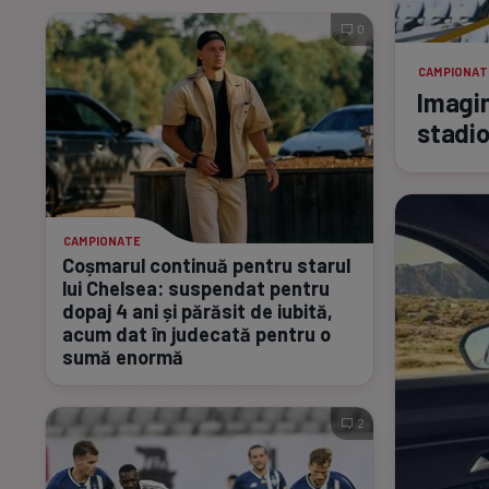
0
CAMPIONAT
Imagin
stadio
CAMPIONATE
Coșmarul continuă pentru starul
lui Chelsea: suspendat pentru
dopaj 4 ani și părăsit de iubită,
acum dat în judecată pentru o
sumă enormă
2