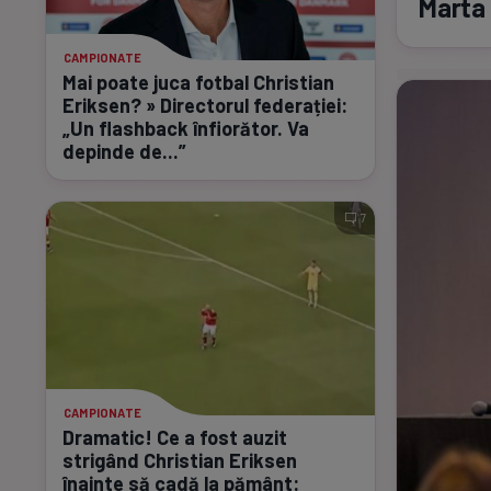
Marta
CAMPIONATE
Mai poate juca fotbal Christian
Eriksen? » Directorul federației:
„Un flashback înfiorător. Va
depinde de...”
7
CAMPIONATE
Dramatic! Ce a fost auzit
strigând Christian Eriksen
înainte să cadă la pământ: