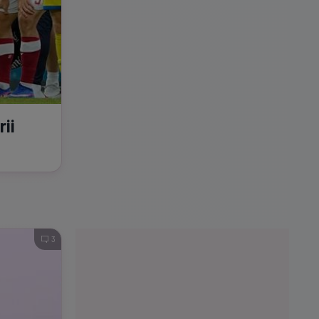
rii
3