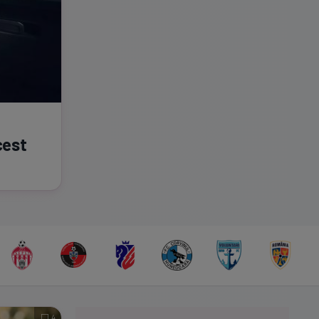
cest
4