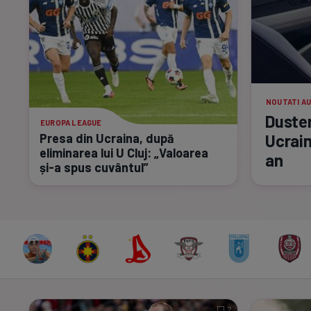
NOUTATI A
Duster
EUROPA LEAGUE
Presa din Ucraina, după
Ucrain
eliminarea lui U Cluj: „Valoarea
an
și-a
spus cuvântul”
2