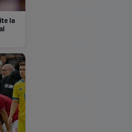
ite la
al
0