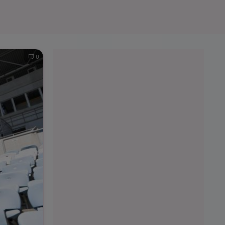
e A
Meciuri
Clasament
0