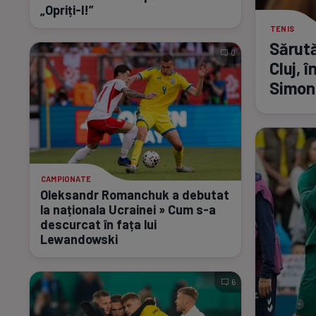
„Opriți-l!”
TENIS
Sărută
0
Cluj, 
Simon
CAMPIONATE
Oleksandr Romanchuk a debutat
la naționala Ucrainei » Cum
s-a
descurcat în fața lui
Lewandowski
6