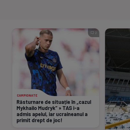
2
CAMPIONATE
Răsturnare de situație în „cazul
Mykhailo Mudryk” » TAS
i-a
admis apelul, iar ucraineanul a
primit drept de joc!