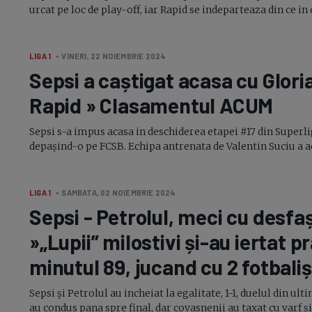
urcat pe loc de play-off, iar Rapid se indeparteaza din ce in 
LIGA 1
• VINERI, 22 NOIEMBRIE 2024
Sepsi a caștigat acasa cu Glori
Rapid » Clasamentul ACUM
Sepsi s-a impus acasa in deschiderea etapei #17 din Superlig
depașind-o pe FCSB. Echipa antrenata de Valentin Suciu a ac
LIGA 1
• SAMBATA, 02 NOIEMBRIE 2024
Sepsi - Petrolul, meci cu desfa
»„Lupii” milostivi
și-au
iertat pr
minutul 89, jucand cu 2 fotbaliș
Sepsi și Petrolul au incheiat la egalitate, 1-1, duelul din u
au condus pana spre final, dar covasnenii au taxat cu varf și i