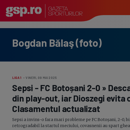
Bogdan Bălaş (foto)
LIGA 1
• VINERI, 09 MAI 2025
Sepsi - FC Botoșani
2-0
» Desca
din
play-out,
iar Dioszegi evita
Clasamentul actualizat
Sepsi a invins-o fara mari probleme pe FC Botoșani, 2-0, bif
retrogradabil la startul meciului, covasnenii au spart gheaț