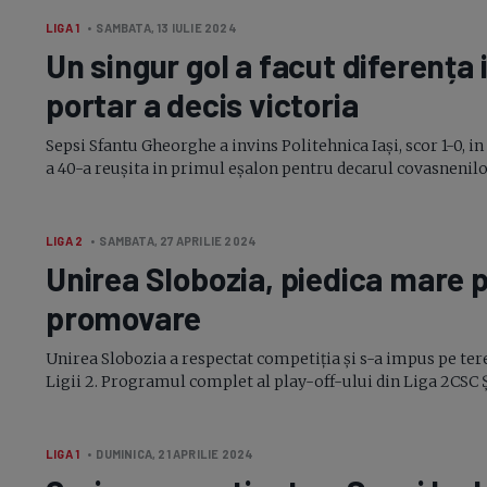
LIGA 1
• SAMBATA, 13 IULIE 2024
Un singur gol a facut diferența i
portar a decis victoria
Sepsi Sfantu Gheorghe a invins Politehnica Iași, scor
1-0,
in
a
40-a
reușita in primul eșalon pentru decarul covasnenilor, a
LIGA 2
• SAMBATA, 27 APRILIE 2024
Unirea Slobozia, piedica mare 
promovare
Unirea Slobozia a respectat competiția și
s-a
impus pe tere
Ligii 2. Programul complet al
play-off-
ului din Liga 2CSC 
LIGA 1
• DUMINICA, 21 APRILIE 2024