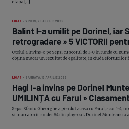
etapa [...]
LIGA 1
• VINERI, 25 APRILIE 2025
Balint
l-a
umilit pe Dorinel, iar
retrogradare » 5 VICTORII pent
Oțelul a invins-o pe Sepsi cu scorul de 3-0 in runda cu num
obțina macar un rezultat de egalitate, in ciuda eforturilor 
LIGA 1
• SAMBATA, 12 APRILIE 2025
Hagi
l-a
invins pe Dorinel Munte
UMILINȚA cu Farul » Clasament 
Sepsi Sfantu Gheorghe a pierdut acasa cu Farul, scor 1-4, in
și marcatorii rundei #4 din play-out. Dorinel Munteanu a ajun