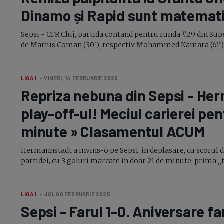
Dinamo și Rapid sunt matemati
Sepsi - CFR Cluj, partida contand pentru runda #29 din Super
de Marius Coman (30'), respectiv Mohammed Kamara (61'). G
LIGA 1
• VINERI, 14 FEBRUARIE 2025
Repriza nebuna din Sepsi - He
play-off-
ul! Meciul carierei pen
minute » Clasamentul ACUM
Hermannstadt a invins-o pe Sepsi, in deplasare, cu scorul de
partidei, cu 3 goluri marcate in doar 21 de minute, prima „tr
LIGA 1
• JOI, 06 FEBRUARIE 2025
Sepsi - Farul
1-0.
Aniversare fara