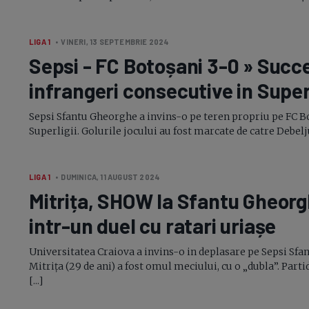
LIGA 1
• VINERI, 13 SEPTEMBRIE 2024
Sepsi - FC Botoșani
3-0
» Succe
infrangeri consecutive in Super
Sepsi Sfantu Gheorghe a invins-o pe teren propriu pe FC Bo
Superligii. Golurile jocului au fost marcate de catre Debeljuh (
LIGA 1
• DUMINICA, 11 AUGUST 2024
Mitrița, SHOW la Sfantu Gheorg
intr-un
duel cu ratari uriașe
Universitatea Craiova a invins-o in deplasare pe Sepsi Sfan
Mitrița (29 de ani) a fost omul meciului, cu o „dubla”. Par
[...]