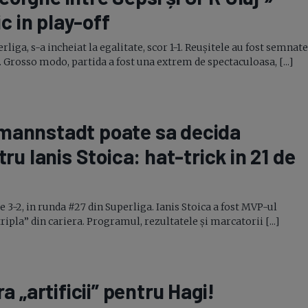
c in
play-off
liga, s-a incheiat la egalitate, scor 1-1. Reușitele au fost semnate
rosso modo, partida a fost una extrem de spectaculoasa, [...]
rmannstadt poate sa decida
tru Ianis Stoica:
hat-trick
in 21 de
 3-2, in runda #27 din Superliga. Ianis Stoica a fost MVP-ul
ipla” din cariera. Programul, rezultatele și marcatorii [...]
 „artificii” pentru Hagi!