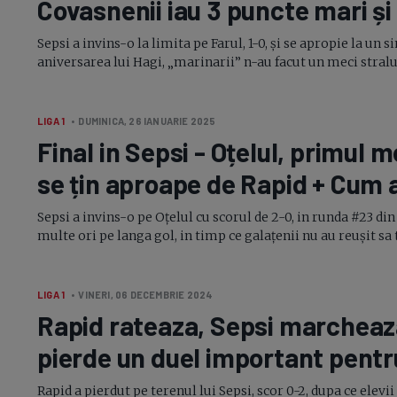
Covasnenii iau 3 puncte mari ș
Sepsi a invins-o la limita pe Farul, 1-0, și se apropie la un 
aniversarea lui Hagi, „marinarii” n-au facut un meci straluc
LIGA 1
• DUMINICA, 26 IANUARIE 2025
Final in Sepsi - Oțelul, primul m
se țin aproape de Rapid + Cum
Sepsi a
invins-o
pe Oțelul cu scorul de
2-0,
in runda #23 din 
multe ori pe langa gol, in timp ce galațenii nu au reușit sa 
LIGA 1
• VINERI, 06 DECEMBRIE 2024
Rapid rateaza, Sepsi marcheaz
pierde un duel important pent
Rapid a pierdut pe terenul lui Sepsi, scor 0-2, dupa ce ele