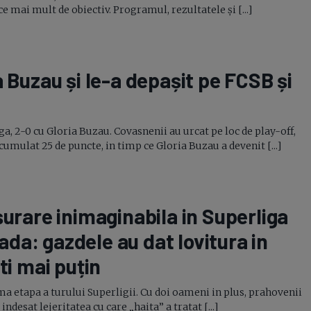
ce mai mult de obiectiv. Programul, rezultatele și [...]
a Buzau și
le-a
depașit pe FCSB și
a, 2-0 cu Gloria Buzau. Covasnenii au urcat pe loc de play-off,
umulat 25 de puncte, in timp ce Gloria Buzau a devenit [...]
șurare inimaginabila in Superliga
ada: gazdele au dat lovitura in
ti mai puțin
ltima etapa a turului Superligii. Cu doi oameni in plus, prahovenii
ndesat lejeritatea cu care „haita” a tratat [...]