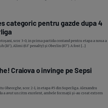
s categoric pentru gazde dupa 4
liga
toșani, scor 3-0, in prima partida contand pentru etapa a noua a
10'), Alimi (63' penalty) și Oberlin (87'). A fost [...]
he! Craiova o invinge pe Sepsi
tu Gheorghe, scor 2-1, in etapa #5 din Superliga. Alexandru
tida a avut un ritm excelent, ambele formații și-au creat extrem