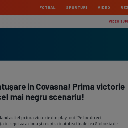
FOTBAL
SPORTURI
VIDEO
REZ
România
Interna
VIDEO SUP
Superliga
Cham
Echipe
Meciuri
Clasament
Echipe
Liga 2
Euro
Echipe
Meciuri
Clasament
Echipe
Cupa României Betano
Con
Echipe
Meciuri
Echi
tușare in Covasna! Prima victorie
La L
TOATE ȘTIRILE
Echipe
 cel mai negru scenariu!
Prem
Echipe
and astfel prima victorie din play-out! Pe loc direct
Bund
a in repriza a doua și respira inaintea finalei cu Slobozia de
Echipe