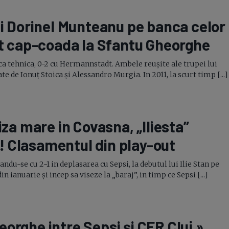
ui Dorinel Munteanu pe banca celor
at
cap-coada
la Sfantu Gheorghe
a tehnica, 0-2 cu Hermannstadt. Ambele reușite ale trupei lui
de Ionuț Stoica și Alessandro Murgia. In 2011, la scurt timp [...]
za mare in Covasna, „Iliesta”
! Clasamentul din
play-out
u-se cu 2-1 in deplasarea cu Sepsi, la debutul lui Ilie Stan pe
ianuarie și incep sa viseze la „baraj”, in timp ce Sepsi [...]
orghe intre Sepsi și CFR Cluj »