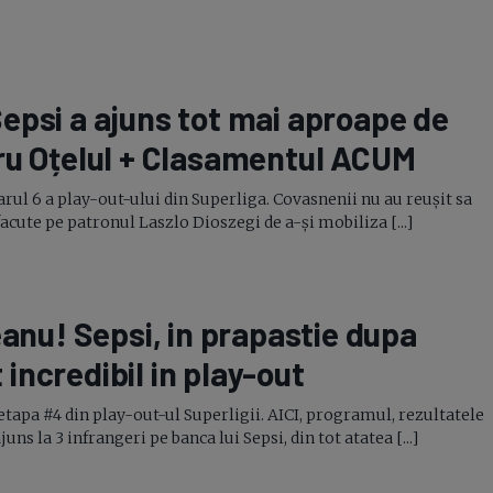
Seri
Echipe
 Sepsi a ajuns tot mai aproape de
ru Oțelul + Clasamentul ACUM
Program TV
arul 6 a play-out-ului din Superliga. Covasnenii nu au reușit sa
facute pe patronul Laszlo Dioszegi de a-și mobiliza [...]
anu! Sepsi, in prapastie dupa
incredibil in
play-out
 etapa #4 din play-out-ul Superligii. AICI, programul, rezultatele
s la 3 infrangeri pe banca lui Sepsi, din tot atatea [...]