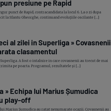
i pun presiune pe Rapid
singur punct de Rapid, contracandidata la locul 6. La o zi dupa
it la Sfantu Gheorghe, continuand evoluțiile oscilante [...]
eci al zilei in Superliga » Covasnenii
 arata clasamentul
Superliga. A fost o intalnire in care covasnenii au trecut de mai
trimita pe poarta. Programul, rezultatele și [...]
a » Echipa lui Marius Șumudica
ru
play-off
vii lui Marius Șumudica au ratat nenumarate ocazii. Covasnenii au