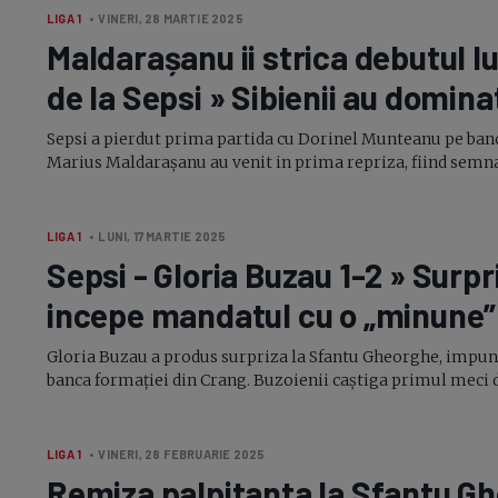
LIGA 1
• VINERI, 28 MARTIE 2025
Maldarașanu ii strica debutul l
de la Sepsi » Sibienii au domin
Sepsi a pierdut prima partida cu Dorinel Munteanu pe banc
Marius Maldarașanu au venit in prima repriza, fiind semnate 
LIGA 1
• LUNI, 17 MARTIE 2025
Sepsi - Gloria Buzau
1-2
» Surpri
incepe mandatul cu o „minune”
Gloria Buzau a produs surpriza la Sfantu Gheorghe, impunand
banca formației din Crang. Buzoienii caștiga primul meci din 
LIGA 1
• VINERI, 28 FEBRUARIE 2025
Remiza palpitanta la Sfantu Ghe