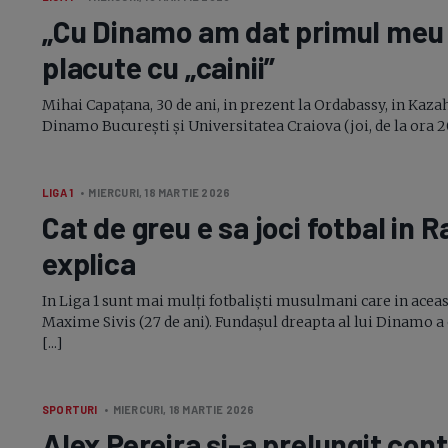
„Cu Dinamo am dat primul meu go
placute cu „cainii”
Mihai Capațana, 30 de ani, in prezent la Ordabassy, in Kaz
Dinamo București și Universitatea Craiova (joi, de la ora 20:
LIGA 1
• MIERCURI, 18 MARTIE 2026
Cat de greu e sa joci fotbal in
explica
In Liga 1 sunt mai mulți fotbaliști musulmani care in acea
Maxime Sivis (27 de ani). Fundașul dreapta al lui Dinamo a 
[...]
SPORTURI
• MIERCURI, 18 MARTIE 2026
Alex Pereira
și-a
prelungit cont