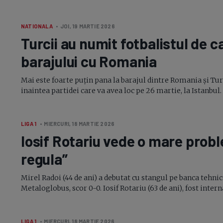
NATIONALA
• JOI, 19 MARTIE 2026
Turcii au numit fotbalistul de c
barajului cu Romania
Mai este foarte puțin pana la barajul dintre Romania și Turc
inaintea partidei care va avea loc pe 26 martie, la Istanbul. 
LIGA 1
• MIERCURI, 18 MARTIE 2026
Iosif Rotariu vede o mare probl
regula”
Mirel Radoi (44 de ani) a debutat cu stangul pe banca tehnic
Metaloglobus, scor
0-0.
Iosif Rotariu (63 de ani), fost inter
LIGA 1
• MIERCURI, 18 MARTIE 2026