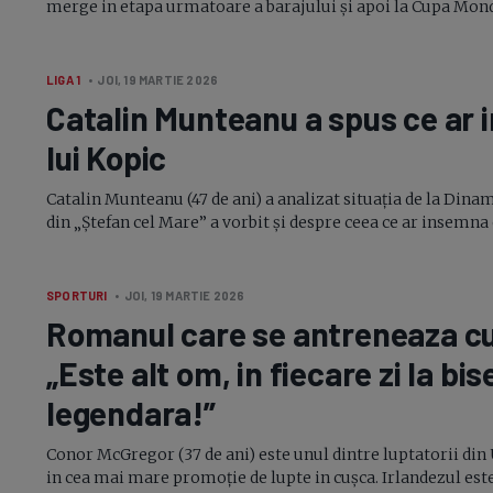
merge in etapa urmatoare a barajului și apoi la Cupa Mondial
LIGA 1
• JOI, 19 MARTIE 2026
Catalin Munteanu a spus ce ar
lui Kopic
Catalin Munteanu (47 de ani) a analizat situația de la Dinam
din „Ștefan cel Mare” a vorbit și despre ceea ce ar insemna o
SPORTURI
• JOI, 19 MARTIE 2026
Romanul care se antreneaza cu
„Este alt om, in fiecare zi la bis
legendara!”
Conor McGregor (37 de ani) este unul dintre luptatorii din
in cea mai mare promoție de lupte in cușca. Irlandezul est