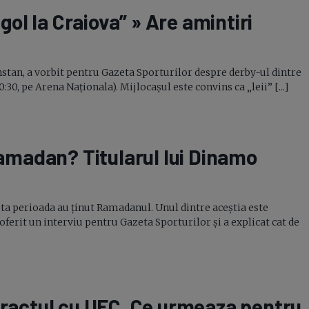
l la Craiova” » Are amintiri
ahstan, a vorbit pentru Gazeta Sporturilor despre
derby-ul
dintre
30, pe Arena Naționala). Mijlocașul este convins ca „leii” [...]
 Ramadan? Titularul lui Dinamo
sta perioada au ținut Ramadanul. Unul dintre aceștia este
oferit un interviu pentru Gazeta Sporturilor și a explicat cat de
ractul cu UFC. Ce urmeaza pentru