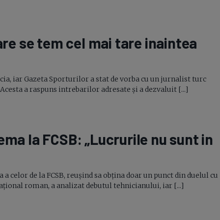
are se tem cel mai tare inaintea
ia, iar Gazeta Sporturilor a stat de vorba cu un jurnalist turc
Acesta a raspuns intrebarilor adresate și a dezvaluit [...]
ema la FCSB: „Lucrurile nu sunt in
a a celor de la FCSB, reușind sa obțina doar un punct din duelul cu
național roman, a analizat debutul tehnicianului, iar [...]