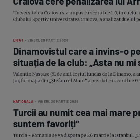
Craiova cere penalizarea lui Ar
Universitatea Craiova
s-a
impus cu scorul de
1-0,
in duelul 
Clubului Sportiv Universitatea Craiova, a analizat duelul pe
LIGA 1
• VINERI, 20 MARTIE 2026
Dinamovistul care a
invins-o
pe
situația de la club: „Asta nu mi
Valentin Nastase (51 de ani), fostul fundaș de la Dinamo, a a
Joi, formația din „Ștefan cel Mare” a pierdut cu scorul de 0-
NATIONALA
• VINERI, 20 MARTIE 2026
Turcii au numit cea mai mare p
suntem favoriți”
Turcia - Romania se va disputa pe 26 martie la Istanbul. „T