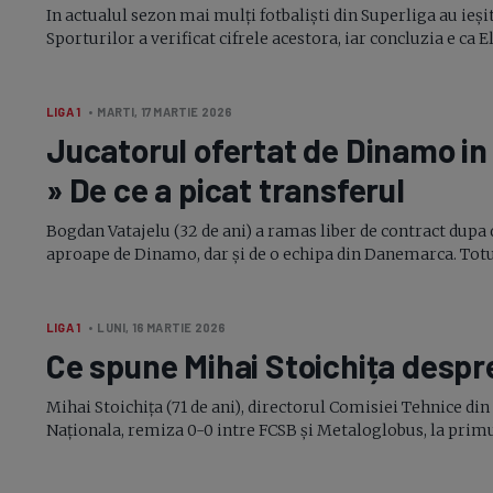
In actualul sezon mai mulți fotbaliști din Superliga au ieși
Sporturilor a verificat cifrele acestora, iar concluzia e ca Elvi
LIGA 1
• MARTI, 17 MARTIE 2026
Jucatorul ofertat de Dinamo in
» De ce a picat transferul
Bogdan Vatajelu (32 de ani) a ramas liber de contract dupa d
aproape de Dinamo, dar și de o echipa din Danemarca. Totuși
LIGA 1
• LUNI, 16 MARTIE 2026
Ce spune Mihai Stoichița despre
Mihai Stoichița (71 de ani), directorul Comisiei Tehnice din
Naționala, remiza
0-0
intre FCSB și Metaloglobus, la prim