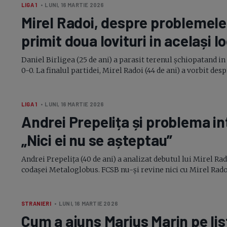
LIGA 1
• LUNI, 16 MARTIE 2026
Mirel Radoi, despre problemele 
primit doua lovituri in același l
Daniel Birligea (25 de ani) a parasit terenul șchiopatand in
0-0.
La finalul partidei, Mirel Radoi (44 de ani) a vorbit desp
LIGA 1
• LUNI, 16 MARTIE 2026
Andrei Prepelița și problema i
„Nici ei nu se așteptau”
Andrei Prepelița (40 de ani) a analizat debutul lui Mirel Ra
codașei Metaloglobus. FCSB
nu-și
revine nici cu Mirel Radoi
STRANIERI
• LUNI, 16 MARTIE 2026
Cum a ajuns Marius Marin pe list