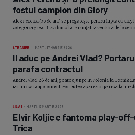
fostul campion din Glory
Alex Pereira (38 de ani) se pregatește pentru lupta cu Ciryl 
categoria grea. Brazilianul a renunțat la centura de la semig
STRANIERI
• MARTI, 17 MARTIE 2026
Il aduc pe Andrei Vlad? Portar
parafa contractul
Andrei Vlad, 26 de ani, poate ajunge in Polonia la Gornik Z
iar un nou angajament
i-ar
putea aparea in perioada imediat
LIGA 1
• MARTI, 17 MARTIE 2026
Elvir Koljic e fantoma
play-off-
Trica