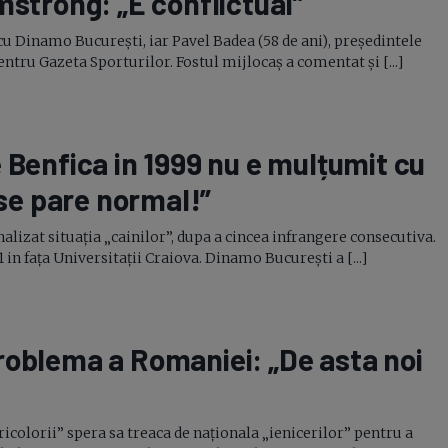
mstrong: „E conflictual”
Seri
cu Dinamo București, iar Pavel Badea (58 de ani), președintele
Echipe
ntru Gazeta Sporturilor. Fostul mijlocaș a comentat și [...]
 Benfica in 1999 nu e mulțumit cu
Program TV
 se pare normal!”
nalizat situația „cainilor”, dupa a cincea infrangere consecutiva.
1 in fața Universitații Craiova. Dinamo București a [...]
roblema a Romaniei: „De asta noi
ricolorii” spera sa treaca de naționala „ienicerilor” pentru a