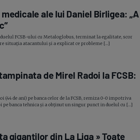
medicale ale lui Daniel Birligea: „A
oc”
 duelul
FCSB-ului
cu Metaloglobus, terminat la egalitate, scor
re situația atacantului și a explicat ce probleme [...]
ntampinata de Mirel Radoi la FCSB:
doi (44 de ani) pe banca celor de la FCSB, remiza
0-0
impotriva
 pe banca tehnica și a obținut un singur punct in duelul cu [...]
a giganților din La Liga » Toate