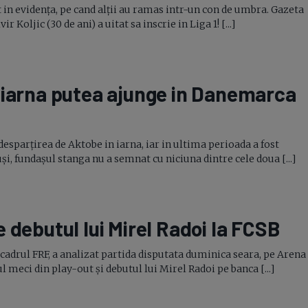
t in evidența, pe cand alții au ramas intr-un con de umbra. Gazeta
r Koljic (30 de ani) a uitat sa inscrie in Liga 1! [...]
 iarna putea ajunge in Danemarca
esparțirea de Aktobe in iarna, iar in ultima perioada a fost
, fundașul stanga nu a semnat cu niciuna dintre cele doua [...]
 debutul lui Mirel Radoi la FCSB
 cadrul FRF, a analizat partida disputata duminica seara, pe Arena
ul meci din
play-out
și debutul lui Mirel Radoi pe banca [...]