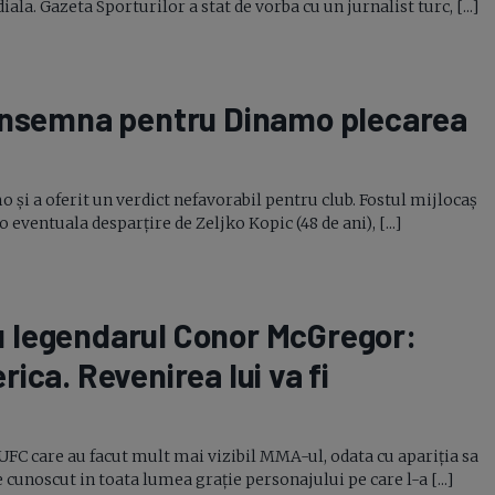
a. Gazeta Sporturilor a stat de vorba cu un jurnalist turc, [...]
 insemna pentru Dinamo plecarea
o și a oferit un verdict nefavorabil pentru club. Fostul mijlocaș
 eventuala desparțire de Zeljko Kopic (48 de ani), [...]
 legendarul Conor McGregor:
erica. Revenirea lui va fi
 UFC care au facut mult mai vizibil
MMA-ul,
odata cu apariția sa
e cunoscut in toata lumea grație personajului pe care
l-a
[...]