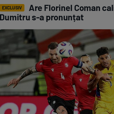
Are Florinel Coman cali
EXCLUSIV
Seri
Echipe
Dumitru s-a pronunțat
Program TV