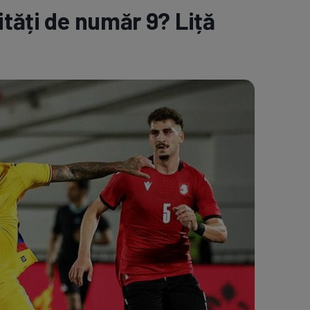
tăți de număr 9? Liță
e A
Meciuri
Clasament