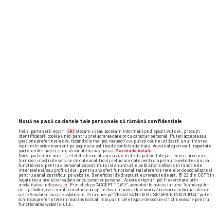
Nouă ne pasă ca datele tale personale să rămână confidențiale
Noi și partenerii noștri
589
stocăm și/sau accesăm informații pe dispozitivul dvs., precum
identificatorii cookie unici pentru prelucrarea datelor cu caracter personal. Puteți accepta sau
gestiona preferințele dvs. făcând clic mai jos, respectiv vă puteți opune utilizării unui interes
legitim în orice moment pe pagina cu politica de confidențialitate. Aceste alegeri vor fi raportate
partenerilor noștri și nu vă vor afecta navigarea.
Mai multe detalii
Noi si partenerii nostri (retelele de socializare si agentiile de publicitate partenere, precum si
furnizorii nostri de servicii de date analitice) prelucram date pentru a permite website-ului sa
functioneze, pentru a personaliza continutul si anunturile publicitare afisate in functie de
interesele si/sau profilul dvs., pentru a va oferi functionalitati aferente retelelor de socializare si
pentru a analiza traficul pe website. Beneficiati de drepturile prevazute de art. 15-22 din GDPR in
legatura cu prelucrarea datelor cu caracter personal. Aceste drepturi pot fi exercitate prin
modalitatea indicata
aici
. Prin click pe “ACCEPT TOATE”, acceptati folosirea tuturor Tehnologiilor
TOP ȘTIRI
ȘTIRI SPORT
de tip Cookie, care implica inclusiv acceptul dvs. cu privire la stocarea/accesarea informatiilor de
catre Vendor-ii cu care colaboram. Prin click pe “VREAU SA MODIFIC SETARILE INDIVIDUAL” puteti
schimba preferintele in mod individual, mai putin cele legate de cookie strict necesare pentru
functionarea website-ului.