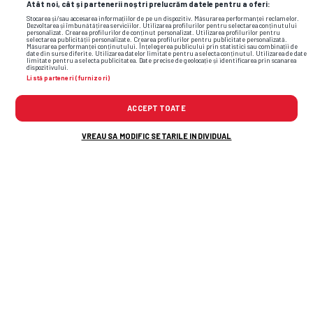
Atât noi, cât și partenerii noștri prelucrăm datele pentru a oferi:
Stocarea și/sau accesarea informațiilor de pe un dispozitiv. Măsurarea performanței reclamelor.
Dezvoltarea și îmbunătățirea serviciilor. Utilizarea profilurilor pentru selectarea conținutului
personalizat. Crearea profilurilor de conținut personalizat. Utilizarea profilurilor pentru
selectarea publicității personalizate. Crearea profilurilor pentru publicitate personalizată.
Măsurarea performanței conținutului. Înțelegerea publicului prin statistici sau combinații de
date din surse diferite. Utilizarea datelor limitate pentru a selecta conținutul. Utilizarea de date
limitate pentru a selecta publicitatea. Date precise de geolocație și identificarea prin scanarea
dispozitivului.
Listă parteneri (furnizori)
ACCEPT TOATE
VREAU SA MODIFIC SETARILE INDIVIDUAL
Nicolescu confirmă transferul la Dinamo: „A
fost în capul listei noastre”
Se cutremură pământul în Gruia! Pe
lângă antrenor, Ioan Varga a dat afară
și 3 jucători de la CFR Cluj + Cine
conduce acum echipa