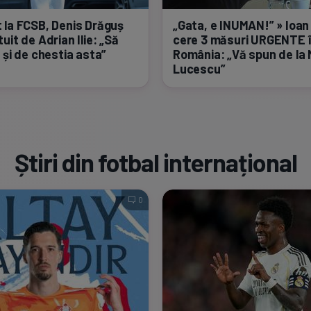
 la FCSB, Denis Drăguș
„Gata, e INUMAN!” » Ioa
uit de Adrian Ilie: „Să
cere 3 măsuri URGENTE 
 și de chestia asta”
România: „Vă spun de la 
Lucescu”
Știri din fotbal internațional
0