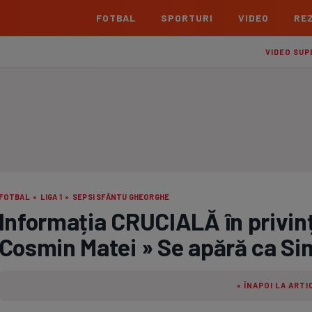
FOTBAL
SPORTURI
VIDEO
REZ
România
Interna
VIDEO SUP
Superliga
Cham
Echipe
Meciuri
Clasament
Echipe
Liga 2
Euro
Echipe
Meciuri
Clasament
Echipe
Cupa României Betano
Con
Echipe
Meciuri
Echi
FOTBAL
»
LIGA 1
»
SEPSI SFÂNTU GHEORGHE
La L
Informația CRUCIALĂ în privința
TOATE ȘTIRILE
Echipe
Cosmin Matei » Se apără ca S
Prem
Echipe
« ÎNAPOI LA ARTI
Bund
Echipe