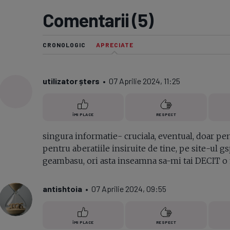
Comentarii (5)
Seri
Echipe
CRONOLOGIC
APRECIATE
utilizator șters
• 07 Aprilie 2024, 11:25
Program TV
ÎMI PLACE
RESPECT
singura informatie- cruciala, eventual, doar pentr
pentru aberatiile insiruite de tine, pe site-ul gs
geambasu, ori asta inseamna sa-mi tai DECIT o
antishtoia
• 07 Aprilie 2024, 09:55
ÎMI PLACE
RESPECT