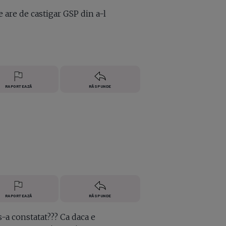
e are de castigar GSP din a-l
RAPORTEAZĂ
RĂSPUNDE
RAPORTEAZĂ
RĂSPUNDE
s-a constatat??? Ca daca e