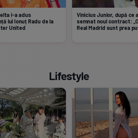
Celta
i-a
adus
Vinicius Junior, după ce 
ță lui Ionuț Radu de la
semnat noul contract: „O
ter United
Real Madrid sunt prea puț
Lifestyle
3