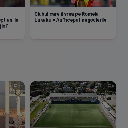
a
Clubul care îl vrea pe Romelu
pt ani la
Lukaku » Au început negocierile
ini”
22
6