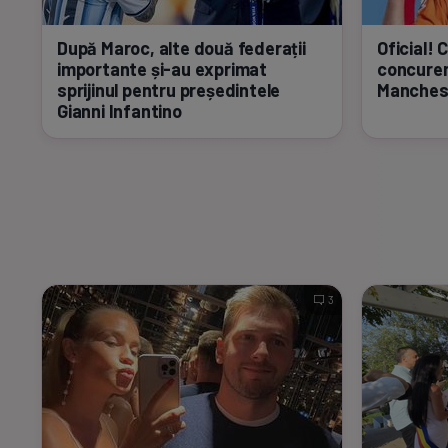
După Maroc, alte două federații
Oficial! 
importante
și-au
exprimat
concuren
sprijinul pentru președintele
Manches
Gianni Infantino
3