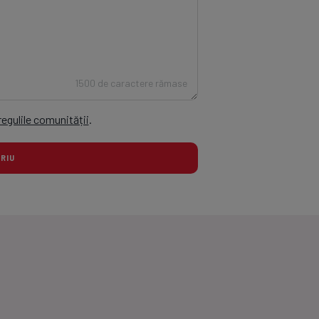
1500 de caractere rămase
regulile comunității
.
TARIU