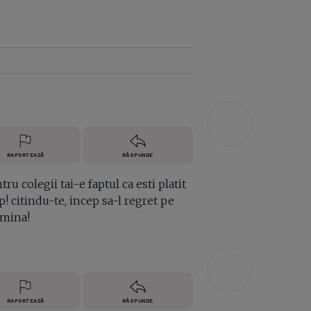
e A
Meciuri
Clasament
RAPORTEAZĂ
RĂSPUNDE
u colegii tai-e faptul ca esti platit
p! citindu-te, incep sa-l regret pe
 mina!
RAPORTEAZĂ
RĂSPUNDE