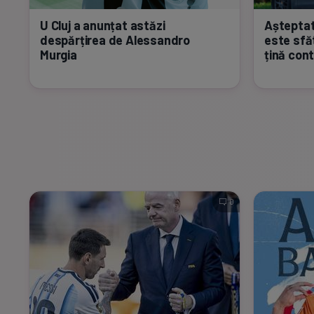
U Cluj a anunțat astăzi
Așteptat
despărțirea de Alessandro
este sfăt
Murgia
țină cont
0