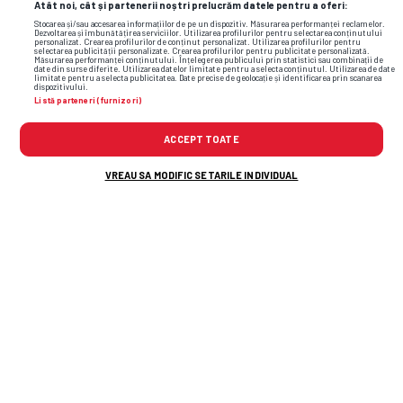
Atât noi, cât și partenerii noștri prelucrăm datele pentru a oferi:
Stocarea și/sau accesarea informațiilor de pe un dispozitiv. Măsurarea performanței reclamelor.
Dezvoltarea și îmbunătățirea serviciilor. Utilizarea profilurilor pentru selectarea conținutului
personalizat. Crearea profilurilor de conținut personalizat. Utilizarea profilurilor pentru
selectarea publicității personalizate. Crearea profilurilor pentru publicitate personalizată.
Măsurarea performanței conținutului. Înțelegerea publicului prin statistici sau combinații de
date din surse diferite. Utilizarea datelor limitate pentru a selecta conținutul. Utilizarea de date
limitate pentru a selecta publicitatea. Date precise de geolocație și identificarea prin scanarea
dispozitivului.
Listă parteneri (furnizori)
ACCEPT TOATE
VREAU SA MODIFIC SETARILE INDIVIDUAL