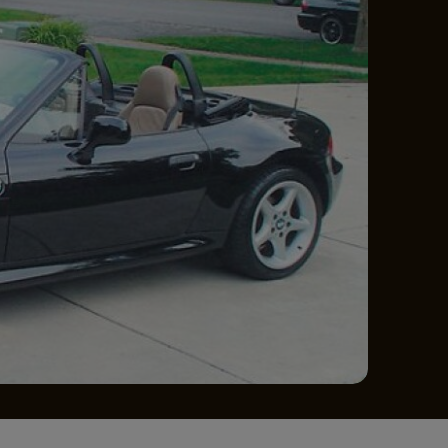
e A
Meciuri
Clasament