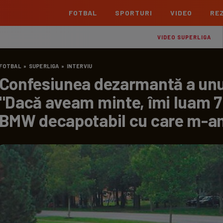
FOTBAL
SPORTURI
VIDEO
REZ
România
Interna
VIDEO SUPERLIGA
Superliga
Cham
FOTBAL
»
SUPERLIGA
»
INTERVIU
Echipe
Meciuri
Clasament
Echipe
Confesiunea dezarmantă a unui f
Liga 2
Euro
"Dacă aveam minte, îmi luam 7
Echipe
Meciuri
Clasament
Echipe
BMW decapotabil cu care m-am 
Cupa României Betano
Con
Echipe
Meciuri
Echi
La L
TOATE ȘTIRILE
Echipe
Prem
Echipe
Bund
Echipe