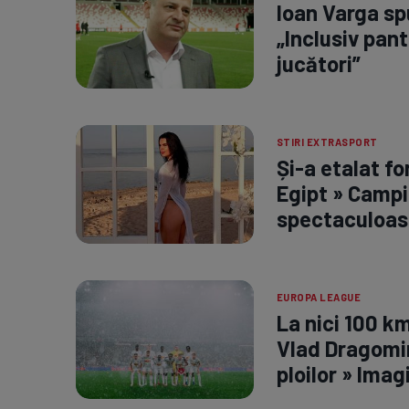
Ioan Varga spu
„Inclusiv pant
jucători”
STIRI EXTRASPORT
Și-a etalat fo
Egipt » Campi
spectaculoas
EUROPA LEAGUE
La nici 100 k
Vlad Dragomir
ploilor » Imag