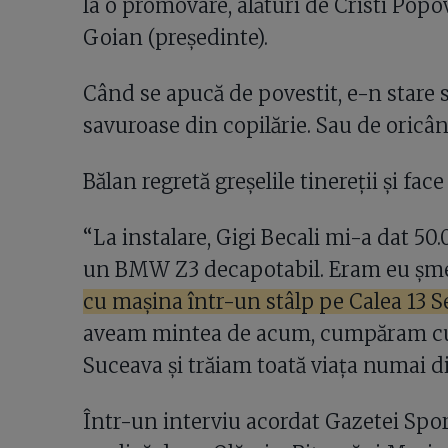
la o promovare, alături de Cristi Popov
Goian (președinte).
Când se apucă de povestit, e-n stare s
savuroase din copilărie. Sau de oricâ
Bălan regretă greșelile tinereții și fac
“La instalare, Gigi Becali mi-a dat 50
un BMW Z3 decapotabil. Eram eu șm
cu mașina într-un stâlp pe Calea 13 S
aveam mintea de acum, cumpăram cu 
Suceava și trăiam toată viaţa numai din
Într-un interviu acordat Gazetei Sport