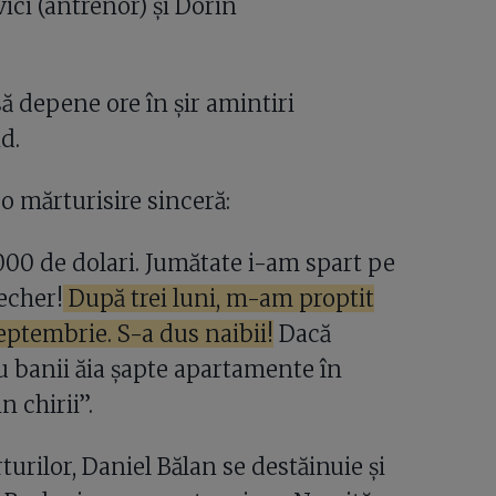
ici (antrenor) și Dorin
ă depene ore în șir amintiri
nd.
e o mărturisire sinceră:
.000 de dolari. Jumătate i-am spart pe
echer!
După trei luni, m-am proptit
eptembrie. S-a dus naibii!
Dacă
banii ăia șapte apartamente în
 chirii”.
urilor, Daniel Bălan se destăinuie și