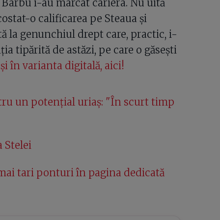
n Barbu i-au marcat cariera. Nu uită
ostat-o calificarea pe Steaua și
 la genunchiul drept care, practic, i-
ția tipărită de astăzi, pe care o găsești
i în varianta digitală, aici!
ru un potențial uriaș: "În scurt timp
 Stelei
ai tari ponturi în pagina dedicată