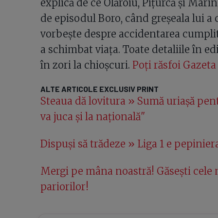
explică de ce Olăroiu, Piţurcă și Mari
de episodul Boro, când greșeala lui a c
vorbește despre accidentarea cumplită
a schimbat viața. Toate detaliile în edi
în zori la chioșcuri.
Poți răsfoi Gazeta ș
ALTE ARTICOLE EXCLUSIV PRINT
Steaua dă lovitura » Sumă uriașă pent
va juca și la națională"
Dispuși să trădeze » Liga 1 e pepiniera
Mergi pe mâna noastră! Găsești cele m
pariorilor!