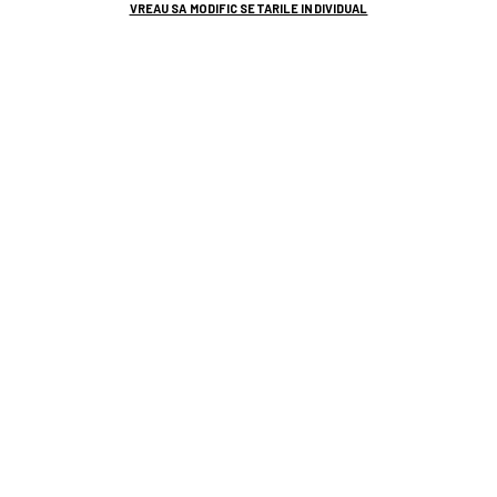
VREAU SA MODIFIC SETARILE INDIVIDUAL
adrian iencsi
rapid
costel gâlcă
play-off superliga