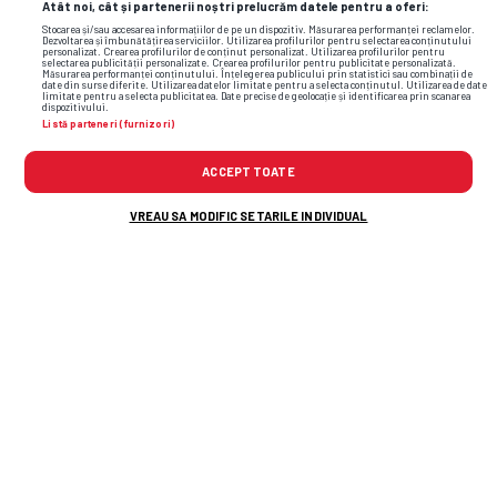
Atât noi, cât și partenerii noștri prelucrăm datele pentru a oferi:
Stocarea și/sau accesarea informațiilor de pe un dispozitiv. Măsurarea performanței reclamelor.
Dezvoltarea și îmbunătățirea serviciilor. Utilizarea profilurilor pentru selectarea conținutului
personalizat. Crearea profilurilor de conținut personalizat. Utilizarea profilurilor pentru
selectarea publicității personalizate. Crearea profilurilor pentru publicitate personalizată.
Măsurarea performanței conținutului. Înțelegerea publicului prin statistici sau combinații de
date din surse diferite. Utilizarea datelor limitate pentru a selecta conținutul. Utilizarea de date
limitate pentru a selecta publicitatea. Date precise de geolocație și identificarea prin scanarea
dispozitivului.
Listă parteneri (furnizori)
ACCEPT TOATE
VREAU SA MODIFIC SETARILE INDIVIDUAL