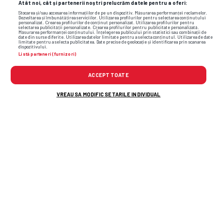
Atât noi, cât și partenerii noștri prelucrăm datele pentru a oferi:
ca la bunică-mea, la Coșoveni”
Stocarea și/sau accesarea informațiilor de pe un dispozitiv. Măsurarea performanței reclamelor.
Dezvoltarea și îmbunătățirea serviciilor. Utilizarea profilurilor pentru selectarea conținutului
personalizat. Crearea profilurilor de conținut personalizat. Utilizarea profilurilor pentru
selectarea publicității personalizate. Crearea profilurilor pentru publicitate personalizată.
Măsurarea performanței conținutului. Înțelegerea publicului prin statistici sau combinații de
date din surse diferite. Utilizarea datelor limitate pentru a selecta conținutul. Utilizarea de date
limitate pentru a selecta publicitatea. Date precise de geolocație și identificarea prin scanarea
dispozitivului.
Listă parteneri (furnizori)
ACCEPT TOATE
cfr cluj
edward iordănescu
neluțu varga
VREAU SA MODIFIC SETARILE INDIVIDUAL