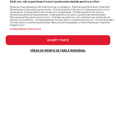
Atât noi, cât și partenerii noștri prelucrăm datele pentru a oferi:
Dudea
Stocarea și/sau accesarea informațiilor de pe un dispozitiv. Măsurarea performanței reclamelor.
Dezvoltarea și îmbunătățirea serviciilor. Utilizarea profilurilor pentru selectarea conținutului
personalizat. Crearea profilurilor de conținut personalizat. Utilizarea profilurilor pentru
selectarea publicității personalizate. Crearea profilurilor pentru publicitate personalizată.
Pierret (Franța)
Măsurarea performanței conținutului. Înțelegerea publicului prin statistici sau combinații de
date din surse diferite. Utilizarea datelor limitate pentru a selecta conținutul. Utilizarea de date
limitate pentru a selecta publicitatea. Date precise de geolocație și identificarea prin scanarea
dispozitivului.
Giafer
Listă parteneri (furnizori)
Amzar
ACCEPT TOATE
Tomozei
VREAU SA MODIFIC SETARILE INDIVIDUAL
Aloe (Franța)
Jovanovici (Croația)
C. Matei
J. Rodriguez (Argentina)
Celar (Serbia)
Buleică
Torje