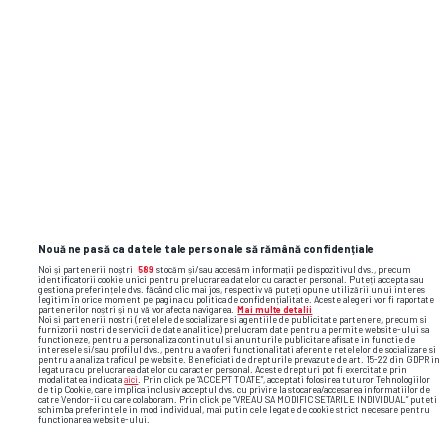
Akpala (Nigeria)
Nepomuceno (Curacao)
Blejdea
Măgureanu
Jucătorii noi folosiți în ediția 2021/2022
Nouă ne pasă ca datele tale personale să rămână confidențiale
Iliev (Bulgaria)
Noi și partenerii noștri
589
stocăm și/sau accesăm informații pe dispozitivul dvs., precum
identificatorii cookie unici pentru prelucrarea datelor cu caracter personal. Puteți accepta sau
Chesneau (Franța)
gestiona preferințele dvs. făcând clic mai jos, respectiv vă puteți opune utilizării unui interes
legitim în orice moment pe pagina cu politica de confidențialitate. Aceste alegeri vor fi raportate
partenerilor noștri și nu vă vor afecta navigarea.
Mai multe detalii
Noi si partenerii nostri (retelele de socializare si agentiile de publicitate partenere, precum si
Figueiredo (Portugalia)
furnizorii nostri de servicii de date analitice) prelucram date pentru a permite website-ului sa
functioneze, pentru a personaliza continutul si anunturile publicitare afisate in functie de
interesele si/sau profilul dvs., pentru a va oferi functionalitati aferente retelelor de socializare si
pentru a analiza traficul pe website. Beneficiati de drepturile prevazute de art. 15-22 din GDPR in
Kainourgios (Grecia)
legatura cu prelucrarea datelor cu caracter personal. Aceste drepturi pot fi exercitate prin
modalitatea indicata
aici
. Prin click pe “ACCEPT TOATE”, acceptati folosirea tuturor Tehnologiilor
de tip Cookie, care implica inclusiv acceptul dvs. cu privire la stocarea/accesarea informatiilor de
catre Vendor-ii cu care colaboram. Prin click pe “VREAU SA MODIFIC SETARILE INDIVIDUAL” puteti
M. Pavel
schimba preferintele in mod individual, mai putin cele legate de cookie strict necesare pentru
functionarea website-ului.
Patriche