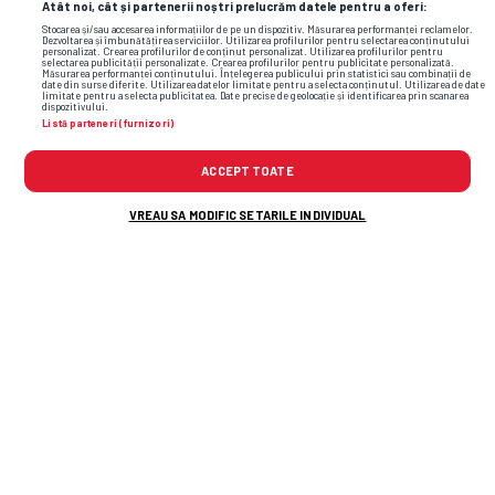
Atât noi, cât și partenerii noștri prelucrăm datele pentru a oferi:
Stocarea și/sau accesarea informațiilor de pe un dispozitiv. Măsurarea performanței reclamelor.
Dezvoltarea și îmbunătățirea serviciilor. Utilizarea profilurilor pentru selectarea conținutului
personalizat. Crearea profilurilor de conținut personalizat. Utilizarea profilurilor pentru
selectarea publicității personalizate. Crearea profilurilor pentru publicitate personalizată.
Măsurarea performanței conținutului. Înțelegerea publicului prin statistici sau combinații de
date din surse diferite. Utilizarea datelor limitate pentru a selecta conținutul. Utilizarea de date
limitate pentru a selecta publicitatea. Date precise de geolocație și identificarea prin scanarea
dispozitivului.
Listă parteneri (furnizori)
ACCEPT TOATE
VREAU SA MODIFIC SETARILE INDIVIDUAL