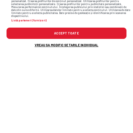
personalizat. Crearea profilurilor de conținut personalizat. Utilizarea profilurilor pentru
selectarea publicității personalizate. Crearea profilurilor pentru publicitate personalizată.
Măsurarea performanței conținutului. Înțelegerea publicului prin statistici sau combinații de
date din surse diferite. Utilizarea datelor limitate pentru a selecta conținutul. Utilizarea de date
limitate pentru a selecta publicitatea. Date precise de geolocație și identificarea prin scanarea
dispozitivului.
Listă parteneri (furnizori)
ACCEPT TOATE
VREAU SA MODIFIC SETARILE INDIVIDUAL
Alte știri din fotbal