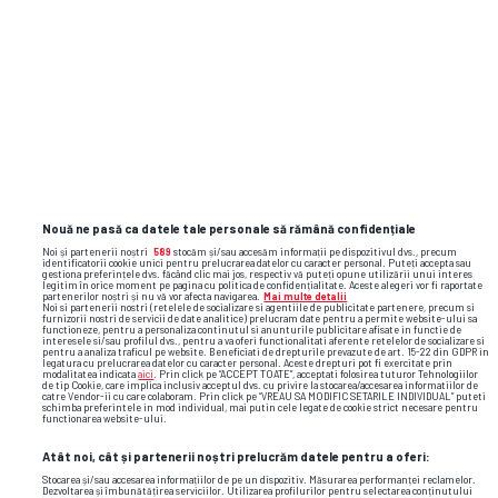
1500 de caractere rămase
Nouă ne pasă ca datele tale personale să rămână confidențiale
Sunt de acord cu
Termenii și Condițiile gsp.ro
și cu
Noi și partenerii noștri
589
stocăm și/sau accesăm informații pe dispozitivul dvs., precum
identificatorii cookie unici pentru prelucrarea datelor cu caracter personal. Puteți accepta sau
regulile comunității
.
gestiona preferințele dvs. făcând clic mai jos, respectiv vă puteți opune utilizării unui interes
legitim în orice moment pe pagina cu politica de confidențialitate. Aceste alegeri vor fi raportate
partenerilor noștri și nu vă vor afecta navigarea.
Mai multe detalii
Noi si partenerii nostri (retelele de socializare si agentiile de publicitate partenere, precum si
furnizorii nostri de servicii de date analitice) prelucram date pentru a permite website-ului sa
ADAUGĂ COMENTARIU
functioneze, pentru a personaliza continutul si anunturile publicitare afisate in functie de
interesele si/sau profilul dvs., pentru a va oferi functionalitati aferente retelelor de socializare si
pentru a analiza traficul pe website. Beneficiati de drepturile prevazute de art. 15-22 din GDPR in
legatura cu prelucrarea datelor cu caracter personal. Aceste drepturi pot fi exercitate prin
modalitatea indicata
aici
. Prin click pe “ACCEPT TOATE”, acceptati folosirea tuturor Tehnologiilor
de tip Cookie, care implica inclusiv acceptul dvs. cu privire la stocarea/accesarea informatiilor de
catre Vendor-ii cu care colaboram. Prin click pe “VREAU SA MODIFIC SETARILE INDIVIDUAL” puteti
schimba preferintele in mod individual, mai putin cele legate de cookie strict necesare pentru
functionarea website-ului.
Atât noi, cât și partenerii noștri prelucrăm datele pentru a oferi:
Stocarea și/sau accesarea informațiilor de pe un dispozitiv. Măsurarea performanței reclamelor.
Dezvoltarea și îmbunătățirea serviciilor. Utilizarea profilurilor pentru selectarea conținutului