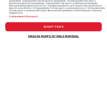
personalizat. Crearea profilurilor de conținut personalizat. Utilizarea profilurilor pentru
selectarea publicității personalizate. Crearea profilurilor pentru publicitate personalizată.
Măsurarea performanței conținutului. Înțelegerea publicului prin statistici sau combinații de
date din surse diferite. Utilizarea datelor limitate pentru a selecta conținutul. Utilizarea de date
limitate pentru a selecta publicitatea. Date precise de geolocație și identificarea prin scanarea
dispozitivului.
Listă parteneri (furnizori)
ACCEPT TOATE
VREAU SA MODIFIC SETARILE INDIVIDUAL
Alte știri din fotbal