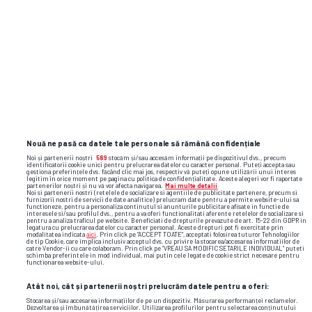
1500 de caractere rămase
Nouă ne pasă ca datele tale personale să rămână confidențiale
Sunt de acord cu
Termenii și Condițiile gsp.ro
și cu
Noi și partenerii noștri
589
stocăm și/sau accesăm informații pe dispozitivul dvs., precum
identificatorii cookie unici pentru prelucrarea datelor cu caracter personal. Puteți accepta sau
regulile comunității
.
gestiona preferințele dvs. făcând clic mai jos, respectiv vă puteți opune utilizării unui interes
legitim în orice moment pe pagina cu politica de confidențialitate. Aceste alegeri vor fi raportate
partenerilor noștri și nu vă vor afecta navigarea.
Mai multe detalii
Noi si partenerii nostri (retelele de socializare si agentiile de publicitate partenere, precum si
furnizorii nostri de servicii de date analitice) prelucram date pentru a permite website-ului sa
ADAUGĂ COMENTARIU
functioneze, pentru a personaliza continutul si anunturile publicitare afisate in functie de
interesele si/sau profilul dvs., pentru a va oferi functionalitati aferente retelelor de socializare si
pentru a analiza traficul pe website. Beneficiati de drepturile prevazute de art. 15-22 din GDPR in
legatura cu prelucrarea datelor cu caracter personal. Aceste drepturi pot fi exercitate prin
modalitatea indicata
aici
. Prin click pe “ACCEPT TOATE”, acceptati folosirea tuturor Tehnologiilor
de tip Cookie, care implica inclusiv acceptul dvs. cu privire la stocarea/accesarea informatiilor de
catre Vendor-ii cu care colaboram. Prin click pe “VREAU SA MODIFIC SETARILE INDIVIDUAL” puteti
schimba preferintele in mod individual, mai putin cele legate de cookie strict necesare pentru
functionarea website-ului.
Atât noi, cât și partenerii noștri prelucrăm datele pentru a oferi:
Stocarea și/sau accesarea informațiilor de pe un dispozitiv. Măsurarea performanței reclamelor.
Dezvoltarea și îmbunătățirea serviciilor. Utilizarea profilurilor pentru selectarea conținutului